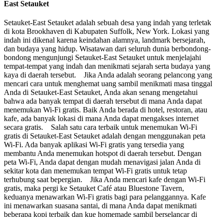
East Setauket
Setauket-East Setauket adalah sebuah desa yang indah yang terletak
di kota Brookhaven di Kabupaten Suffolk, New York. Lokasi yang
indah ini dikenal karena keindahan alamnya, landmark bersejarah,
dan budaya yang hidup. Wisatawan dari seluruh dunia berbondong-
bondong mengunjungi Setauket-East Setauket untuk menjelajahi
tempat-tempat yang indah dan menikmati sejarah serta budaya yang
kaya di daerah tersebut. Jika Anda adalah seorang pelancong yang
mencari cara untuk menghemat uang sambil menikmati masa tinggal
Anda di Setauket-East Setauket, Anda akan senang mengetahui
bahwa ada banyak tempat di daerah tersebut di mana Anda dapat
menemukan Wi-Fi gratis. Baik Anda berada di hotel, restoran, atau
kafe, ada banyak lokasi di mana Anda dapat mengakses internet
secara gratis. Salah satu cara terbaik untuk menemukan Wi-Fi
gratis di Setauket-East Setauket adalah dengan menggunakan peta
Wi-Fi. Ada banyak aplikasi Wi-Fi gratis yang tersedia yang
membantu Anda menemukan hotspot di daerah tersebut. Dengan
peta Wi-Fi, Anda dapat dengan mudah menavigasi jalan Anda di
sekitar kota dan menemukan tempat Wi-Fi gratis untuk tetap
terhubung saat bepergian. Jika Anda mencari kafe dengan Wi-Fi
gratis, maka pergi ke Setauket Café atau Bluestone Tavern,
keduanya menawarkan Wi-Fi gratis bagi para pelanggannya. Kafe
ini menawarkan suasana santai, di mana Anda dapat menikmati
beberapa kopi terbaik dan kue homemade sambil berselancar di