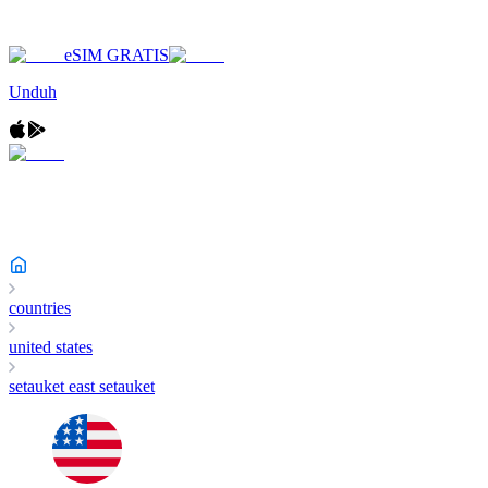
eSIM GRATIS
Unduh
countries
united states
setauket east setauket