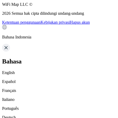
WiFi Map LLC ©
2026
Semua hak cipta dilindungi undang-undang
Ketentuan penggunaan
Kebijakan privasi
Hapus akun
Bahasa Indonesia
Bahasa
English
Español
Français
Italiano
Português
Deutsch