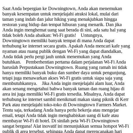
Saat Anda bepergian ke Downingtown, Anda akan menemukan
banyak kesempatan untuk menjelajahi atraksi lokal, mulai dari
taman yang indah dan jalur hiking yang menakjubkan hingga
restoran yang hidup dan tempat hiburan yang menarik. Dan jika
Anda ingin menghemat uang saat berada di sini, ada satu hal yang
tidak boleh Anda abaikan: Wi-Fi gratis! Untungnya,
Downingtown memiliki banyak tempat di mana Anda dapat
terhubung ke internet secara gratis. Apakah Anda mencari kafe yang
nyaman atau ruang publik dengan Wi-Fi yang dapat diandalkan,
Anda tidak perlu pergi jauh untuk menemukan yang Anda
butuhkan. Pemberhentian pertama dalam perjalanan Wi-Fi Anda
haruslah Perpustakaan Downingtown. Ruang yang ramah ini tidak
hanya memiliki banyak buku dan sumber daya untuk pengunjung,
tetapi juga menawarkan akses Wi-Fi gratis untuk siapa saja yang
membutuhkannya. Jika Anda ingin menjelajahi alam luar, Anda
akan senang mengetahui bahwa banyak taman dan ruang hijau di
area ini juga memiliki Wi-Fi gratis tersedia. Misalnya, Anda dapat
terhubung ke internet sambil menikmati makan siang piknik di Kerr
Park atau menjelajahi toko-toko di Downingtown Farmers Market.
Tentu saja, terkadang Anda hanya perlu bekerja atau mengejar
email, tetapi Anda tidak ingin menghabiskan uang di kafe atau
membayar Wi-Fi di hotel. Di sinilah peta Wi-Fi Downingtown
sangat berguna! Alat inovatif ini menunjukkan semua hotspot Wi-Fi
publik di area tersebut, sehingga Anda dapat merencanakan hari