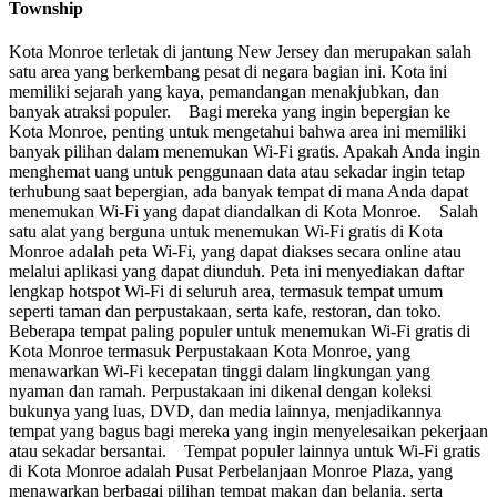
Township
Kota Monroe terletak di jantung New Jersey dan merupakan salah
satu area yang berkembang pesat di negara bagian ini. Kota ini
memiliki sejarah yang kaya, pemandangan menakjubkan, dan
banyak atraksi populer. Bagi mereka yang ingin bepergian ke
Kota Monroe, penting untuk mengetahui bahwa area ini memiliki
banyak pilihan dalam menemukan Wi-Fi gratis. Apakah Anda ingin
menghemat uang untuk penggunaan data atau sekadar ingin tetap
terhubung saat bepergian, ada banyak tempat di mana Anda dapat
menemukan Wi-Fi yang dapat diandalkan di Kota Monroe. Salah
satu alat yang berguna untuk menemukan Wi-Fi gratis di Kota
Monroe adalah peta Wi-Fi, yang dapat diakses secara online atau
melalui aplikasi yang dapat diunduh. Peta ini menyediakan daftar
lengkap hotspot Wi-Fi di seluruh area, termasuk tempat umum
seperti taman dan perpustakaan, serta kafe, restoran, dan toko.
Beberapa tempat paling populer untuk menemukan Wi-Fi gratis di
Kota Monroe termasuk Perpustakaan Kota Monroe, yang
menawarkan Wi-Fi kecepatan tinggi dalam lingkungan yang
nyaman dan ramah. Perpustakaan ini dikenal dengan koleksi
bukunya yang luas, DVD, dan media lainnya, menjadikannya
tempat yang bagus bagi mereka yang ingin menyelesaikan pekerjaan
atau sekadar bersantai. Tempat populer lainnya untuk Wi-Fi gratis
di Kota Monroe adalah Pusat Perbelanjaan Monroe Plaza, yang
menawarkan berbagai pilihan tempat makan dan belanja, serta