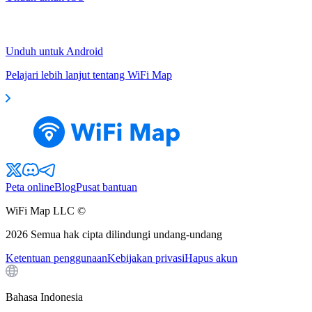
Unduh untuk Android
Pelajari lebih lanjut tentang WiFi Map
Peta online
Blog
Pusat bantuan
WiFi Map LLC ©
2026
Semua hak cipta dilindungi undang-undang
Ketentuan penggunaan
Kebijakan privasi
Hapus akun
Bahasa Indonesia