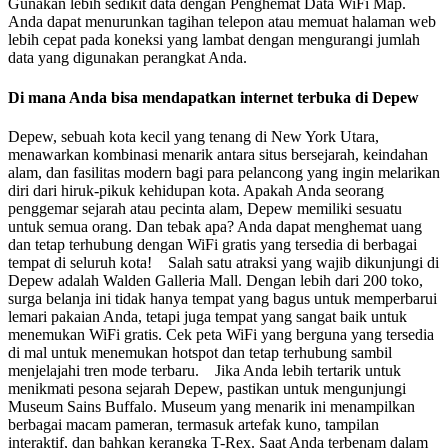
Gunakan lebih sedikit data dengan Penghemat Data WiFi Map.
Anda dapat menurunkan tagihan telepon atau memuat halaman web
lebih cepat pada koneksi yang lambat dengan mengurangi jumlah
data yang digunakan perangkat Anda.
Di mana Anda bisa mendapatkan internet terbuka di Depew
Depew, sebuah kota kecil yang tenang di New York Utara,
menawarkan kombinasi menarik antara situs bersejarah, keindahan
alam, dan fasilitas modern bagi para pelancong yang ingin melarikan
diri dari hiruk-pikuk kehidupan kota. Apakah Anda seorang
penggemar sejarah atau pecinta alam, Depew memiliki sesuatu
untuk semua orang. Dan tebak apa? Anda dapat menghemat uang
dan tetap terhubung dengan WiFi gratis yang tersedia di berbagai
tempat di seluruh kota! Salah satu atraksi yang wajib dikunjungi di
Depew adalah Walden Galleria Mall. Dengan lebih dari 200 toko,
surga belanja ini tidak hanya tempat yang bagus untuk memperbarui
lemari pakaian Anda, tetapi juga tempat yang sangat baik untuk
menemukan WiFi gratis. Cek peta WiFi yang berguna yang tersedia
di mal untuk menemukan hotspot dan tetap terhubung sambil
menjelajahi tren mode terbaru. Jika Anda lebih tertarik untuk
menikmati pesona sejarah Depew, pastikan untuk mengunjungi
Museum Sains Buffalo. Museum yang menarik ini menampilkan
berbagai macam pameran, termasuk artefak kuno, tampilan
interaktif, dan bahkan kerangka T-Rex. Saat Anda terbenam dalam