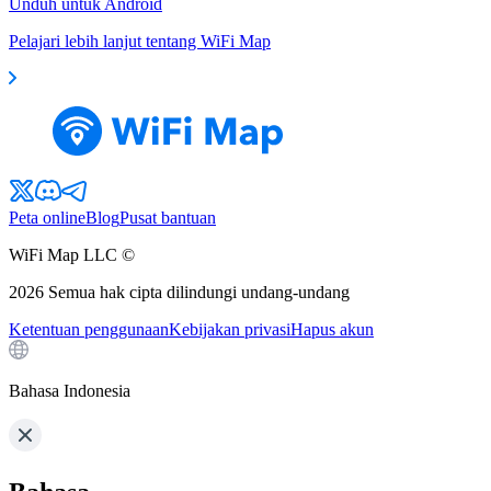
Unduh untuk Android
Pelajari lebih lanjut tentang WiFi Map
Peta online
Blog
Pusat bantuan
WiFi Map LLC ©
2026
Semua hak cipta dilindungi undang-undang
Ketentuan penggunaan
Kebijakan privasi
Hapus akun
Bahasa Indonesia