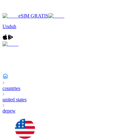
eSIM GRATIS
Unduh
countries
united states
depew