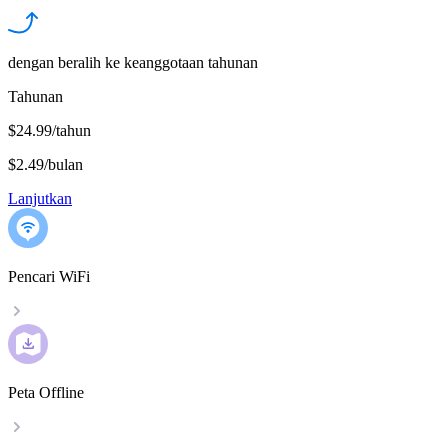
dengan beralih ke keanggotaan tahunan
Tahunan
$24.99/tahun
$2.49
/
bulan
Lanjutkan
Pencari WiFi
Peta Offline