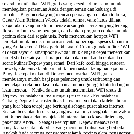
sejarah, manfaatkan WiFi gratis yang tersedia di museum untuk
membagikan penemuan Anda dengan teman dan keluarga di
rumah. Bagi mereka yang mencari petualangan di alam terbuka,
Cagar Alam Reinstein Woods adalah tempat yang harus dilihat.
Cagar alam yang indah ini menawarkan jalur berjalan yang tenang,
flora dan fauna yang beragam, dan bahkan program edukasi untuk
pecinta alam dari segala usia. Perlu menemukan hotspot WiFi
terdekat untuk mencari informasi tentang berbagai spesies tanaman
yang Anda temui? Tidak perlu khawatir! Cukup gunakan fitur "WiFi
di dekat saya" di smartphone Anda untuk dengan cepat menemukan
koneksi di dekatnya. Para pecinta makanan akan bersukacita di
scene kuliner Depew yang ramai. Dari kafe kecil hingga restoran
mewah, ada banyak pilihan untuk memuaskan keinginan apa pun.
Banyak tempat makan di Depew menawarkan WiFi gratis,
membuatnya mudah bagi para pelancong untuk terhubung dan
menjelajahi rekomendasi makanan atau mengunggah foto hidangan
lezat mereka. Ketika datang untuk menemukan WiFi gratis di
Depew, perpustakaan bisa menjadi penyelamat. Perpustakaan
Cabang Depew Lancaster tidak hanya menyediakan koleksi buku
yang luar biasa tetapi juga berfungsi sebagai pusat akses internet.
Silakan bersantai di suasana yang nyaman ini, menghabiskan waktu
untuk membaca, dan menjelajahi internet tanpa khawatir tentang
paket data Anda. Sebagai kesimpulan, Depew menawarkan
banyak atraksi dan aktivitas yang memenuhi minat yang berbeda.
Apakah Anda seorang penggemar sejarah, pecinta alam, penggemar