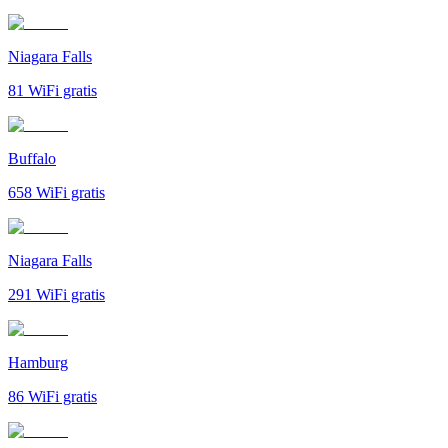
Niagara Falls
81
WiFi gratis
Buffalo
658
WiFi gratis
Niagara Falls
291
WiFi gratis
Hamburg
86
WiFi gratis