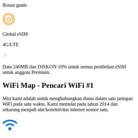
Bonus gratis
Global eSIM
4G/LTE
Data 240MB dan DISKON 10% untuk semua pembelian eSIM
untuk anggota Premium.
WiFi Map - Pencari WiFi #1
Misi kami adalah untuk menghubungkan dunia dalam satu jaringan
WiFi pada satu waktu. Kami memulai pada tahun 2014 dan
sekarang menjadi alat konektivitas internet nomor satu.