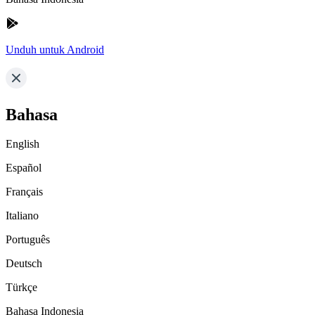
Unduh untuk Android
Bahasa
English
Español
Français
Italiano
Português
Deutsch
Türkçe
Bahasa Indonesia