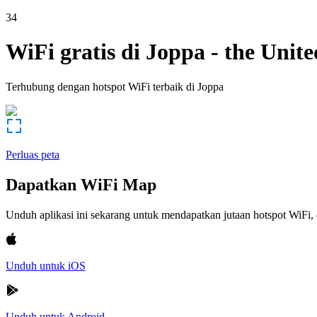
34
WiFi gratis di
Joppa
-
the Unite
Terhubung dengan hotspot WiFi terbaik di
Joppa
Perluas peta
Dapatkan WiFi Map
Unduh aplikasi ini sekarang untuk mendapatkan jutaan hotspot WiF
Unduh untuk iOS
Unduh untuk Android