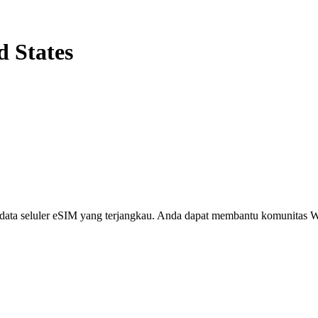
d States
i, data seluler eSIM yang terjangkau. Anda dapat membantu komunita