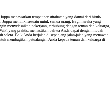
 Joppa menawarkan tempat peristirahatan yang damai dari hiruk-
at, Joppa memiliki sesuatu untuk semua orang. Bagi mereka yang
gin menyelesaikan pekerjaan, terhubung dengan teman dan keluarga,
a WiFi yang praktis, memastikan bahwa Anda dapat dengan mudah
h selera. Baik Anda berjalan di sepanjang jalan-jalan yang menawan
a untuk membagikan petualangan Anda kepada teman dan keluarga di