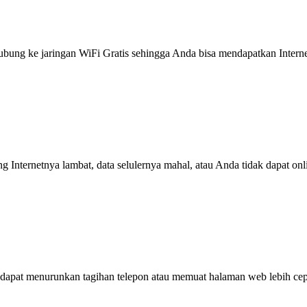
g ke jaringan WiFi Gratis sehingga Anda bisa mendapatkan Internet 
ng Internetnya lambat, data selulernya mahal, atau Anda tidak dapat on
dapat menurunkan tagihan telepon atau memuat halaman web lebih cep