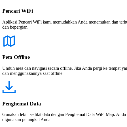
Pencari WiFi
Aplikasi Pencari WiFi kami memudahkan Anda menemukan dan terhubun
dan bepergian.
Peta Offline
Unduh area dan navigasi secara offline. Jika Anda pergi ke tempat ya
dan menggunakannya saat offline.
Penghemat Data
Gunakan lebih sedikit data dengan Penghemat Data WiFi Map. Anda 
digunakan perangkat Anda.