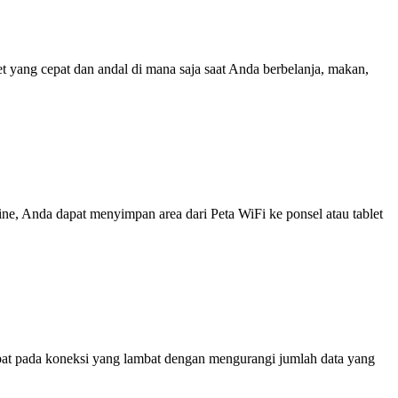
yang cepat dan andal di mana saja saat Anda berbelanja, makan,
line, Anda dapat menyimpan area dari Peta WiFi ke ponsel atau tablet
at pada koneksi yang lambat dengan mengurangi jumlah data yang