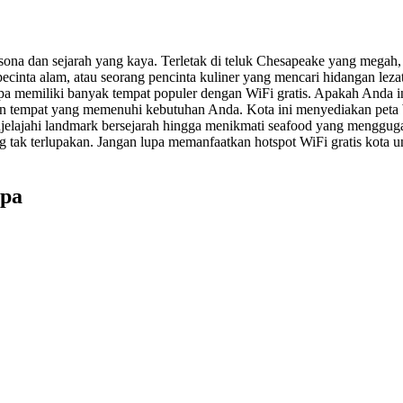
sona dan sejarah yang kaya. Terletak di teluk Chesapeake yang megah,
ecinta alam, atau seorang pencinta kuliner yang mencari hidangan lez
memiliki banyak tempat populer dengan WiFi gratis. Apakah Anda in
ukan tempat yang memenuhi kebutuhan Anda. Kota ini menyediakan pet
jelajahi landmark bersejarah hingga menikmati seafood yang mengguga
ng tak terlupakan. Jangan lupa memanfaatkan hotspot WiFi gratis kot
ppa