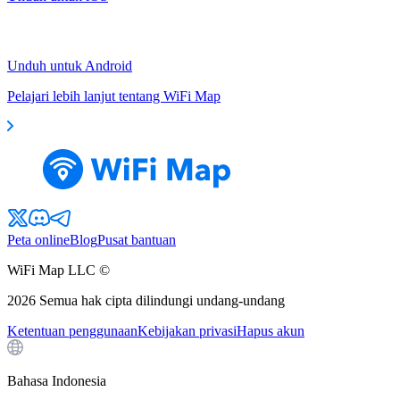
Unduh untuk Android
Pelajari lebih lanjut tentang WiFi Map
Peta online
Blog
Pusat bantuan
WiFi Map LLC ©
2026
Semua hak cipta dilindungi undang-undang
Ketentuan penggunaan
Kebijakan privasi
Hapus akun
Bahasa Indonesia