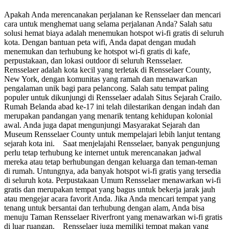
Apakah Anda merencanakan perjalanan ke Rensselaer dan mencari
cara untuk menghemat uang selama perjalanan Anda? Salah satu
solusi hemat biaya adalah menemukan hotspot wi-fi gratis di seluruh
kota. Dengan bantuan peta wifi, Anda dapat dengan mudah
menemukan dan terhubung ke hotspot wi-fi gratis di kafe,
perpustakaan, dan lokasi outdoor di seluruh Rensselaer.
Rensselaer adalah kota kecil yang terletak di Rensselaer County,
New York, dengan komunitas yang ramah dan menawarkan
pengalaman unik bagi para pelancong. Salah satu tempat paling
populer untuk dikunjungi di Rensselaer adalah Situs Sejarah Crailo.
Rumah Belanda abad ke-17 ini telah dilestarikan dengan indah dan
merupakan pandangan yang menarik tentang kehidupan kolonial
awal. Anda juga dapat mengunjungi Masyarakat Sejarah dan
Museum Rensselaer County untuk mempelajari lebih lanjut tentang
sejarah kota ini. Saat menjelajahi Rensselaer, banyak pengunjung
perlu tetap terhubung ke internet untuk merencanakan jadwal
mereka atau tetap berhubungan dengan keluarga dan teman-teman
di rumah. Untungnya, ada banyak hotspot wi-fi gratis yang tersedia
di seluruh kota. Perpustakaan Umum Rensselaer menawarkan wi-fi
gratis dan merupakan tempat yang bagus untuk bekerja jarak jauh
atau mengejar acara favorit Anda. Jika Anda mencari tempat yang
tenang untuk bersantai dan terhubung dengan alam, Anda bisa
menuju Taman Rensselaer Riverfront yang menawarkan wi-fi gratis
di luar ruangan. Rensselaer juga memiliki tempat makan yang