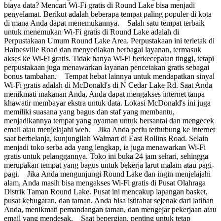
biaya data? Mencari Wi-Fi gratis di Round Lake bisa menjadi
penyelamat. Berikut adalah beberapa tempat paling populer di kota
di mana Anda dapat menemukannya. Salah satu tempat terbaik
untuk menemukan Wi-Fi gratis di Round Lake adalah di
Perpustakaan Umum Round Lake Area. Perpustakaan ini terletak di
Hainesville Road dan menyediakan berbagai layanan, termasuk
akses ke Wi-Fi gratis. Tidak hanya Wi-Fi berkecepatan tinggi, tetapi
perpustakaan juga menawarkan layanan pencetakan gratis sebagai
bonus tambahan. Tempat hebat lainnya untuk mendapatkan sinyal
Wi-Fi gratis adalah di McDonald's di N Cedar Lake Rd. Saat Anda
menikmati makanan Anda, Anda dapat mengakses internet tanpa
khawatir membayar ekstra untuk data. Lokasi McDonald's ini juga
memiliki suasana yang bagus dan staf yang membantu,
menjadikannya tempat yang nyaman untuk bersantai dan mengecek
email atau menjelajahi web. Jika Anda perlu terhubung ke internet
saat berbelanja, kunjungilah Walmart di East Rollins Road. Selain
menjadi toko serba ada yang lengkap, ia juga menawarkan Wi-Fi
gratis untuk pelanggannya. Toko ini buka 24 jam sehari, sehingga
merupakan tempat yang bagus untuk bekerja larut malam atau pagi-
pagi. Jika Anda mengunjungi Round Lake dan ingin menjelajahi
alam, Anda masih bisa mengakses Wi-Fi gratis di Pusat Olahraga
Distrik Taman Round Lake. Pusat ini mencakup lapangan basket,
pusat kebugaran, dan taman. Anda bisa istirahat sejenak dari latihan
Anda, menikmati pemandangan taman, dan mengejar pekerjaan atau
email yang mendesak. Saat bepergian, penting untuk tetap