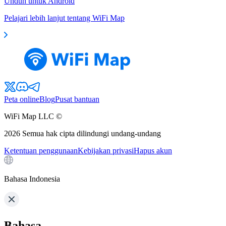
Unduh untuk Android
Pelajari lebih lanjut tentang WiFi Map
Peta online
Blog
Pusat bantuan
WiFi Map LLC ©
2026
Semua hak cipta dilindungi undang-undang
Ketentuan penggunaan
Kebijakan privasi
Hapus akun
Bahasa Indonesia
Bahasa