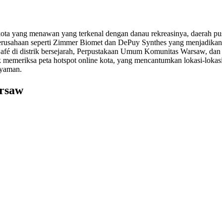
 kota yang menawan yang terkenal dengan danau rekreasinya, daerah pus
erusahaan seperti Zimmer Biomet dan DePuy Synthes yang menjadikan
ry Café di distrik bersejarah, Perpustakaan Umum Komunitas Warsaw, da
tuk memeriksa peta hotspot online kota, yang mencantumkan lokasi-lok
nyaman.
arsaw