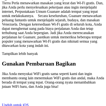
Tierra Perla menawarkan masakan yang lezat dan Wi-Fi gratis. Dan,
jika Anda perlu menyelesaikan pekerjaan atau ingin menjelajahi
internet, Perpustakaan Umum Guanare adalah tempat yang tepat
untuk melakukannya. Secara keseluruhan, Guanare menawarkan
peluang fantastis untuk menjelajahi sejarah, budaya, dan masakan
Venezuela. Dengan ketersediaan Wi-Fi gratis di seluruh kota, Anda
dapat menghemat uang pada biaya perjalanan Anda dan tetap
terhubung saat Anda bepergian. Jadi jika Anda merencanakan
perjalanan ke Guanare, pastikan untuk memeriksa beberapa tempat
populer yang menawarkan Wi-Fi gratis dan nikmati semua yang
ditawarkan kota yang indah ini.
Tampilkan lebih banyak
Gunakan Pembaruan Bagikan
Jika Anda menyukai WiFi gratis sama seperti kami dan ingin
membantu orang lain menemukan WiFi gratis dan andal, maka Anda
berada di tempat yang tepat. Orang-orang nyata menambahkan
jutaan WiFi baru, dan Anda juga bisa!
Unduh untuk iOS