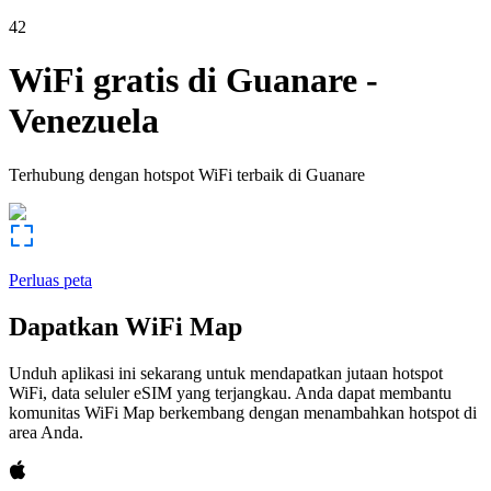
42
WiFi gratis di
Guanare
-
Venezuela
Terhubung dengan hotspot WiFi terbaik di
Guanare
Perluas peta
Dapatkan WiFi Map
Unduh aplikasi ini sekarang untuk mendapatkan jutaan hotspot
WiFi, data seluler eSIM yang terjangkau. Anda dapat membantu
komunitas WiFi Map berkembang dengan menambahkan hotspot di
area Anda.