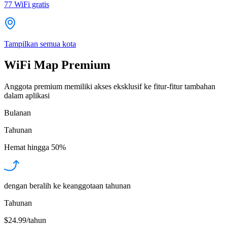
77
WiFi gratis
Tampilkan semua kota
WiFi Map Premium
Anggota premium memiliki akses eksklusif ke fitur-fitur tambahan
dalam aplikasi
Bulanan
Tahunan
Hemat hingga
50%
dengan beralih ke keanggotaan tahunan
Tahunan
$24.99/tahun