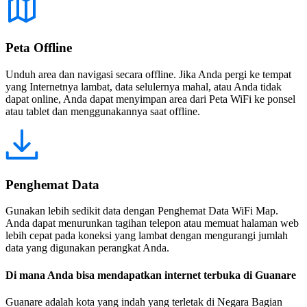
Peta Offline
Unduh area dan navigasi secara offline. Jika Anda pergi ke tempat
yang Internetnya lambat, data selulernya mahal, atau Anda tidak
dapat online, Anda dapat menyimpan area dari Peta WiFi ke ponsel
atau tablet dan menggunakannya saat offline.
Penghemat Data
Gunakan lebih sedikit data dengan Penghemat Data WiFi Map.
Anda dapat menurunkan tagihan telepon atau memuat halaman web
lebih cepat pada koneksi yang lambat dengan mengurangi jumlah
data yang digunakan perangkat Anda.
Di mana Anda bisa mendapatkan internet terbuka di Guanare
Guanare adalah kota yang indah yang terletak di Negara Bagian