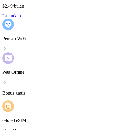
$2.49
/
bulan
Lanjutkan
Pencari WiFi
Peta Offline
Bonus gratis
Global eSIM