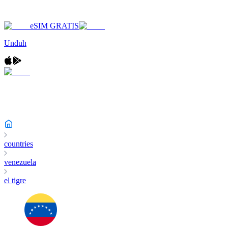
eSIM GRATIS
Unduh
countries
venezuela
el tigre