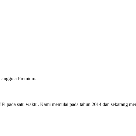
 anggota Premium.
i pada satu waktu. Kami memulai pada tahun 2014 dan sekarang menjad