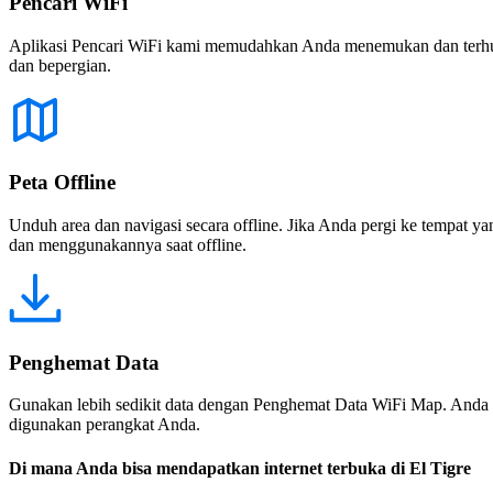
Pencari WiFi
Aplikasi Pencari WiFi kami memudahkan Anda menemukan dan terhubun
dan bepergian.
Peta Offline
Unduh area dan navigasi secara offline. Jika Anda pergi ke tempat ya
dan menggunakannya saat offline.
Penghemat Data
Gunakan lebih sedikit data dengan Penghemat Data WiFi Map. Anda 
digunakan perangkat Anda.
Di mana Anda bisa mendapatkan internet terbuka di El Tigre