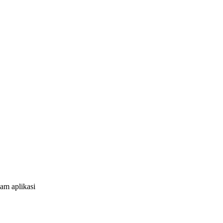
am aplikasi