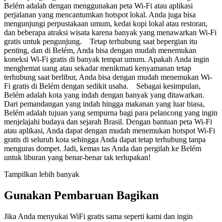
Belém adalah dengan menggunakan peta Wi-Fi atau aplikasi
perjalanan yang mencantumkan hotspot lokal. Anda juga bisa
mengunjungi perpustakaan umum, kedai kopi lokal atau restoran,
dan beberapa atraksi wisata karena banyak yang menawarkan Wi-Fi
gratis untuk pengunjung. Tetap terhubung saat bepergian itu
penting, dan di Belém, Anda bisa dengan mudah menemukan
koneksi Wi-Fi gratis di banyak tempat umum. Apakah Anda ingin
menghemat uang atau sekadar menikmati kenyamanan tetap
terhubung saat berlibur, Anda bisa dengan mudah menemukan Wi-
Fi gratis di Belém dengan sedikit usaha. Sebagai kesimpulan,
Belém adalah kota yang indah dengan banyak yang ditawarkan.
Dari pemandangan yang indah hingga makanan yang luar biasa,
Belém adalah tujuan yang sempurna bagi para pelancong yang ingin
menjelajahi budaya dan sejarah Brasil. Dengan bantuan peta Wi-Fi
atau aplikasi, Anda dapat dengan mudah menemukan hotspot Wi-Fi
gratis di seluruh kota sehingga Anda dapat tetap terhubung tanpa
menguras dompet. Jadi, kemas tas Anda dan pergilah ke Belém
untuk liburan yang benar-benar tak terlupakan!
Tampilkan lebih banyak
Gunakan Pembaruan Bagikan
Jika Anda menyukai WiFi gratis sama seperti kami dan ingin