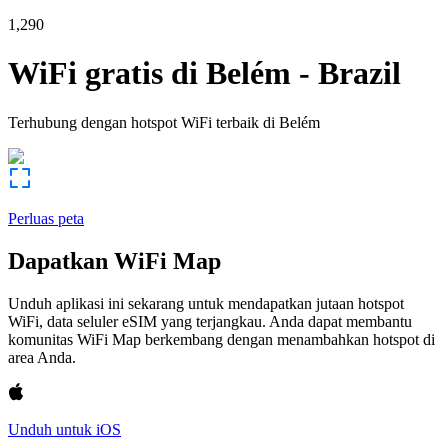
1,290
WiFi gratis di
Belém
-
Brazil
Terhubung dengan hotspot WiFi terbaik di
Belém
Perluas peta
Dapatkan WiFi Map
Unduh aplikasi ini sekarang untuk mendapatkan jutaan hotspot
WiFi, data seluler eSIM yang terjangkau. Anda dapat membantu
komunitas WiFi Map berkembang dengan menambahkan hotspot di
area Anda.
Unduh untuk iOS