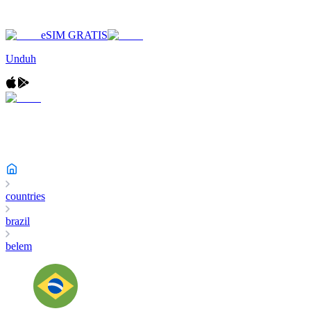
eSIM GRATIS
Unduh
countries
brazil
belem