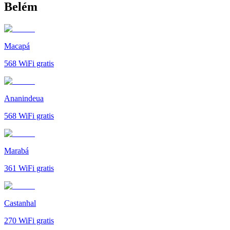
Belém
Macapá
568
WiFi gratis
Ananindeua
568
WiFi gratis
Marabá
361
WiFi gratis
Castanhal
270
WiFi gratis