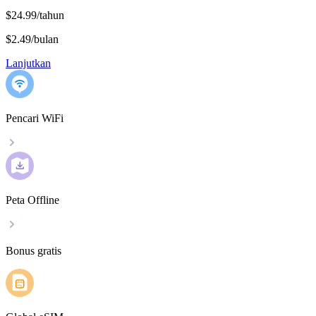
$24.99/tahun
$2.49
/
bulan
Lanjutkan
Pencari WiFi
Peta Offline
Bonus gratis