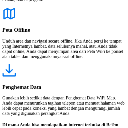
Peta Offline
Unduh area dan navigasi secara offline. Jika Anda pergi ke tempat
yang Internetnya lambat, data selulernya mahal, atau Anda tidak
dapat online, Anda dapat menyimpan area dari Peta WiFi ke ponsel
atau tablet dan menggunakannya saat offline.
Penghemat Data
Gunakan lebih sedikit data dengan Penghemat Data WiFi Map.
Anda dapat menurunkan tagihan telepon atau memuat halaman web
lebih cepat pada koneksi yang lambat dengan mengurangi jumlah
data yang digunakan perangkat Anda.
Di mana Anda bisa mendapatkan internet terbuka di Belém