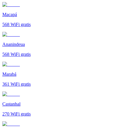
Macapá
568
WiFi gratis
Ananindeua
568
WiFi gratis
Marabá
361
WiFi gratis
Castanhal
270
WiFi gratis