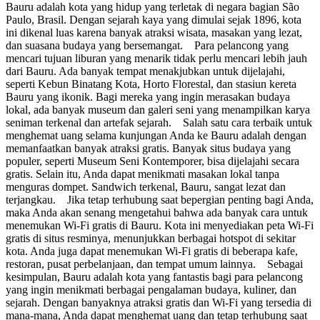
Bauru adalah kota yang hidup yang terletak di negara bagian São
Paulo, Brasil. Dengan sejarah kaya yang dimulai sejak 1896, kota
ini dikenal luas karena banyak atraksi wisata, masakan yang lezat,
dan suasana budaya yang bersemangat. Para pelancong yang
mencari tujuan liburan yang menarik tidak perlu mencari lebih jauh
dari Bauru. Ada banyak tempat menakjubkan untuk dijelajahi,
seperti Kebun Binatang Kota, Horto Florestal, dan stasiun kereta
Bauru yang ikonik. Bagi mereka yang ingin merasakan budaya
lokal, ada banyak museum dan galeri seni yang menampilkan karya
seniman terkenal dan artefak sejarah. Salah satu cara terbaik untuk
menghemat uang selama kunjungan Anda ke Bauru adalah dengan
memanfaatkan banyak atraksi gratis. Banyak situs budaya yang
populer, seperti Museum Seni Kontemporer, bisa dijelajahi secara
gratis. Selain itu, Anda dapat menikmati masakan lokal tanpa
menguras dompet. Sandwich terkenal, Bauru, sangat lezat dan
terjangkau. Jika tetap terhubung saat bepergian penting bagi Anda,
maka Anda akan senang mengetahui bahwa ada banyak cara untuk
menemukan Wi-Fi gratis di Bauru. Kota ini menyediakan peta Wi-Fi
gratis di situs resminya, menunjukkan berbagai hotspot di sekitar
kota. Anda juga dapat menemukan Wi-Fi gratis di beberapa kafe,
restoran, pusat perbelanjaan, dan tempat umum lainnya. Sebagai
kesimpulan, Bauru adalah kota yang fantastis bagi para pelancong
yang ingin menikmati berbagai pengalaman budaya, kuliner, dan
sejarah. Dengan banyaknya atraksi gratis dan Wi-Fi yang tersedia di
mana-mana, Anda dapat menghemat uang dan tetap terhubung saat