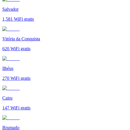
Salvador
1,581
WiFi gratis
Vitória da Conquista
620
WiFi gratis
Ilhéus
270
WiFi gratis
Cairu
147
WiFi gratis
Brumado