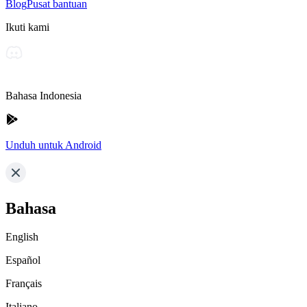
Blog
Pusat bantuan
Ikuti kami
Bahasa Indonesia
Unduh untuk Android
Bahasa
English
Español
Français
Italiano