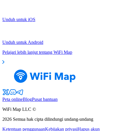
Unduh untuk iOS
Unduh untuk Android
Pelajari lebih lanjut tentang WiFi Map
Peta online
Blog
Pusat bantuan
WiFi Map LLC ©
2026
Semua hak cipta dilindungi undang-undang
Ketentuan penggunaan
Kebijakan privasi
Hapus akun