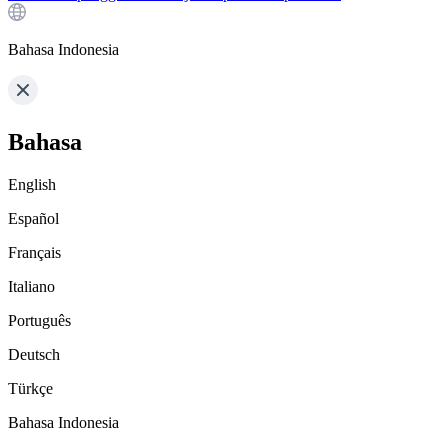
Bahasa Indonesia
Bahasa
English
Español
Français
Italiano
Português
Deutsch
Türkçe
Bahasa Indonesia