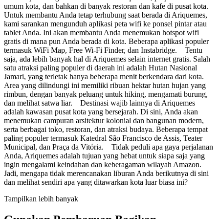
umum kota, dan bahkan di banyak restoran dan kafe di pusat kota.
Untuk membantu Anda tetap terhubung saat berada di Ariquemes,
kami sarankan mengunduh aplikasi peta wifi ke ponsel pintar atau
tablet Anda. Ini akan membantu Anda menemukan hotspot wifi
gratis di mana pun Anda berada di kota. Beberapa aplikasi populer
termasuk WiFi Map, Free Wi-Fi Finder, dan Instabridge. Tentu
saja, ada lebih banyak hal di Ariquemes selain internet gratis. Salah
satu atraksi paling populer di daerah ini adalah Hutan Nasional
Jamari, yang terletak hanya beberapa menit berkendara dari kota.
Area yang dilindungi ini memiliki ribuan hektar hutan hujan yang
rimbun, dengan banyak peluang untuk hiking, mengamati burung,
dan melihat satwa liar. Destinasi wajib lainnya di Ariquemes
adalah kawasan pusat kota yang bersejarah. Di sini, Anda akan
menemukan campuran arsitektur kolonial dan bangunan modern,
serta berbagai toko, restoran, dan atraksi budaya. Beberapa tempat
paling populer termasuk Katedral São Francisco de Assis, Teater
Municipal, dan Praça da Vitória. Tidak peduli apa gaya perjalanan
Anda, Ariquemes adalah tujuan yang hebat untuk siapa saja yang
ingin mengalami keindahan dan keberagaman wilayah Amazon.
Jadi, mengapa tidak merencanakan liburan Anda berikutnya di sini
dan melihat sendiri apa yang ditawarkan kota luar biasa ini?
Tampilkan lebih banyak