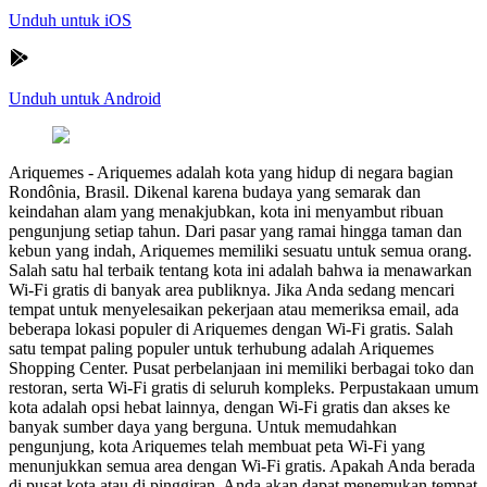
Unduh untuk iOS
Unduh untuk Android
Ariquemes
-
Ariquemes adalah kota yang hidup di negara bagian
Rondônia, Brasil. Dikenal karena budaya yang semarak dan
keindahan alam yang menakjubkan, kota ini menyambut ribuan
pengunjung setiap tahun. Dari pasar yang ramai hingga taman dan
kebun yang indah, Ariquemes memiliki sesuatu untuk semua orang.
Salah satu hal terbaik tentang kota ini adalah bahwa ia menawarkan
Wi-Fi gratis di banyak area publiknya. Jika Anda sedang mencari
tempat untuk menyelesaikan pekerjaan atau memeriksa email, ada
beberapa lokasi populer di Ariquemes dengan Wi-Fi gratis. Salah
satu tempat paling populer untuk terhubung adalah Ariquemes
Shopping Center. Pusat perbelanjaan ini memiliki berbagai toko dan
restoran, serta Wi-Fi gratis di seluruh kompleks. Perpustakaan umum
kota adalah opsi hebat lainnya, dengan Wi-Fi gratis dan akses ke
banyak sumber daya yang berguna. Untuk memudahkan
pengunjung, kota Ariquemes telah membuat peta Wi-Fi yang
menunjukkan semua area dengan Wi-Fi gratis. Apakah Anda berada
di pusat kota atau di pinggiran, Anda akan dapat menemukan tempat