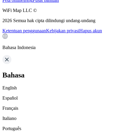
Peta online
Blog
Pusat bantuan
WiFi Map LLC ©
2026
Semua hak cipta dilindungi undang-undang
Ketentuan penggunaan
Kebijakan privasi
Hapus akun
Bahasa Indonesia
Bahasa
English
Español
Français
Italiano
Português