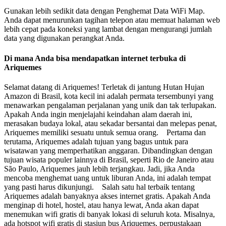
Gunakan lebih sedikit data dengan Penghemat Data WiFi Map.
Anda dapat menurunkan tagihan telepon atau memuat halaman web
lebih cepat pada koneksi yang lambat dengan mengurangi jumlah
data yang digunakan perangkat Anda.
Di mana Anda bisa mendapatkan internet terbuka di
Ariquemes
Selamat datang di Ariquemes! Terletak di jantung Hutan Hujan
Amazon di Brasil, kota kecil ini adalah permata tersembunyi yang
menawarkan pengalaman perjalanan yang unik dan tak terlupakan.
Apakah Anda ingin menjelajahi keindahan alam daerah ini,
merasakan budaya lokal, atau sekadar bersantai dan melepas penat,
Ariquemes memiliki sesuatu untuk semua orang. Pertama dan
terutama, Ariquemes adalah tujuan yang bagus untuk para
wisatawan yang memperhatikan anggaran. Dibandingkan dengan
tujuan wisata populer lainnya di Brasil, seperti Rio de Janeiro atau
São Paulo, Ariquemes jauh lebih terjangkau. Jadi, jika Anda
mencoba menghemat uang untuk liburan Anda, ini adalah tempat
yang pasti harus dikunjungi. Salah satu hal terbaik tentang
Ariquemes adalah banyaknya akses internet gratis. Apakah Anda
menginap di hotel, hostel, atau hanya lewat, Anda akan dapat
menemukan wifi gratis di banyak lokasi di seluruh kota. Misalnya,
ada hotspot wifi gratis di stasiun bus Ariquemes, perpustakaan