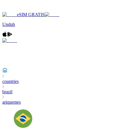
eSIM GRATIS
Unduh
countries
brazil
ariquemes