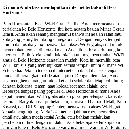
Di mana Anda bisa mendapatkan internet terbuka di Belo
Horizonte
Belo Horizonte – Kota Wi-Fi Gratis! Jika Anda merencanakan
perjalanan ke Belo Horizonte, ibu kota negara bagian Minas Gerais,
Brasil, Anda akan senang mengetahui bahwa ini adalah salah satu
kota yang paling terhubung di negara ini. Dengan banyak tempat
umum dan usaha yang menawarkan akses Wi-Fi gratis, sulit untuk
menemukan tempat di kota di mana Anda tidak bisa terhubung ke
internet. Baik Anda penduduk lokal atau turis, menemukan Wi-Fi
gratis di Belo Horizonte sangatlah mudah. Kota ini memiliki peta
Wi-Fi khusus yang menunjukkan semua tempat umum di mana Wi-
Fi tersedia. Peta ini tersedia di internet dan dapat diakses dengan
mudah di perangkat mobile atau laptop. Dengan demikian, Anda
bisa menghemat uang untuk paket data seluler dan tetap terhubung
dengan keluarga, teman, atau kolega saat menjelajahi kota.
Beberapa tempat paling populer di Belo Horizonte di mana Anda
dapat menemukan Wi-Fi gratis adalah pusat perbelanjaan, kafe, dan
restoran. Banyak pusat perbelanjaan, termasuk Diamond Mall, Pátio
Savassi, dan BH Shopping Center, menawarkan akses Wi-Fi gratis
kepada pengunjung. Anda bisa menjelajahi internet, memeriksa
email atau akun media sosial Anda, atau bahkan melakukan
pembelian online dengan mudah. Ada beberapa kedai kopi dan
jaringan kafe di Belo Horizonte yang juga menawarkan Wi-Fi gratis