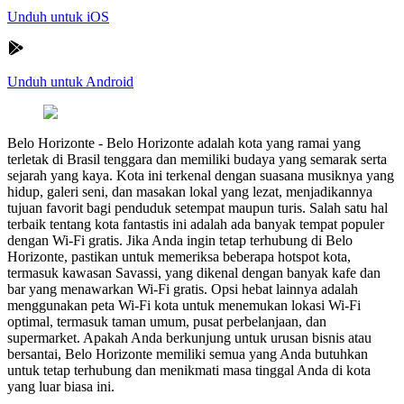
Unduh untuk iOS
Unduh untuk Android
Belo Horizonte
-
Belo Horizonte adalah kota yang ramai yang
terletak di Brasil tenggara dan memiliki budaya yang semarak serta
sejarah yang kaya. Kota ini terkenal dengan suasana musiknya yang
hidup, galeri seni, dan masakan lokal yang lezat, menjadikannya
tujuan favorit bagi penduduk setempat maupun turis. Salah satu hal
terbaik tentang kota fantastis ini adalah ada banyak tempat populer
dengan Wi-Fi gratis. Jika Anda ingin tetap terhubung di Belo
Horizonte, pastikan untuk memeriksa beberapa hotspot kota,
termasuk kawasan Savassi, yang dikenal dengan banyak kafe dan
bar yang menawarkan Wi-Fi gratis. Opsi hebat lainnya adalah
menggunakan peta Wi-Fi kota untuk menemukan lokasi Wi-Fi
optimal, termasuk taman umum, pusat perbelanjaan, dan
supermarket. Apakah Anda berkunjung untuk urusan bisnis atau
bersantai, Belo Horizonte memiliki semua yang Anda butuhkan
untuk tetap terhubung dan menikmati masa tinggal Anda di kota
yang luar biasa ini.