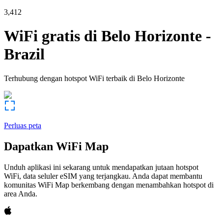
3,412
WiFi gratis di
Belo Horizonte
-
Brazil
Terhubung dengan hotspot WiFi terbaik di
Belo Horizonte
Perluas peta
Dapatkan WiFi Map
Unduh aplikasi ini sekarang untuk mendapatkan jutaan hotspot
WiFi, data seluler eSIM yang terjangkau. Anda dapat membantu
komunitas WiFi Map berkembang dengan menambahkan hotspot di
area Anda.