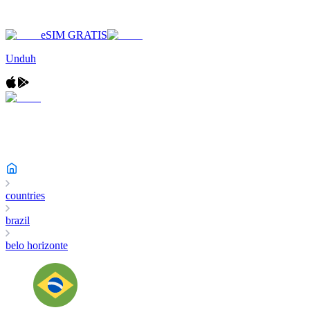
eSIM GRATIS
Unduh
countries
brazil
belo horizonte