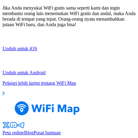
Jika Anda menyukai WiFi gratis sama seperti kami dan ingin
membantu orang lain menemukan WiFi gratis dan andal, maka Anda
berada di tempat yang tepat. Orang-orang nyata menambahkan
jutaan WiFi baru, dan Anda juga bisa!
Unduh untuk iOS
Unduh untuk Android
Pelajari lebih lanjut tentang WiFi Map
Peta online
Blog
Pusat bantuan