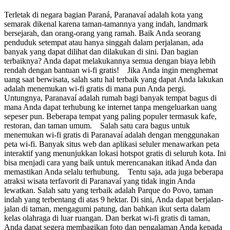
Terletak di negara bagian Paraná, Paranavaí adalah kota yang
semarak dikenal karena taman-tamannya yang indah, landmark
bersejarah, dan orang-orang yang ramah. Baik Anda seorang
penduduk setempat atau hanya singgah dalam perjalanan, ada
banyak yang dapat dilihat dan dilakukan di sini. Dan bagian
terbaiknya? Anda dapat melakukannya semua dengan biaya lebih
rendah dengan bantuan wi-fi gratis! Jika Anda ingin menghemat
uang saat berwisata, salah satu hal terbaik yang dapat Anda lakukan
adalah menemukan wi-fi gratis di mana pun Anda pergi.
Untungnya, Paranavaí adalah rumah bagi banyak tempat bagus di
mana Anda dapat terhubung ke internet tanpa mengeluarkan uang
sepeser pun. Beberapa tempat yang paling populer termasuk kafe,
restoran, dan taman umum. Salah satu cara bagus untuk
menemukan wi-fi gratis di Paranavaí adalah dengan menggunakan
peta wi-fi. Banyak situs web dan aplikasi seluler menawarkan peta
interaktif yang menunjukkan lokasi hotspot gratis di seluruh kota. Ini
bisa menjadi cara yang baik untuk merencanakan itikad Anda dan
memastikan Anda selalu terhubung. Tentu saja, ada juga beberapa
atraksi wisata terfavorit di Paranavaí yang tidak ingin Anda
lewatkan. Salah satu yang terbaik adalah Parque do Povo, taman
indah yang terbentang di atas 9 hektar. Di sini, Anda dapat berjalan-
jalan di taman, mengagumi patung, dan bahkan ikut serta dalam
kelas olahraga di luar ruangan. Dan berkat wi-fi gratis di taman,
Anda dapat segera membagikan foto dan pengalaman Anda kepada