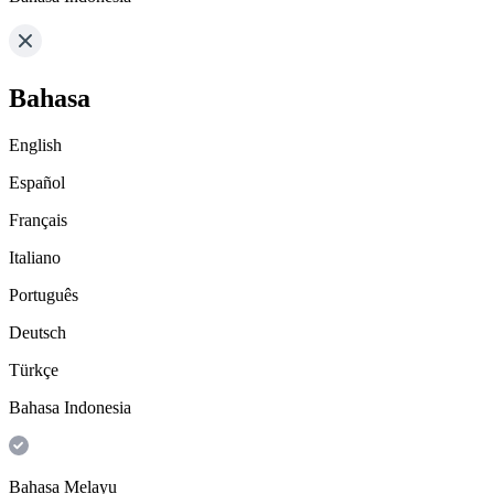
Bahasa
English
Español
Français
Italiano
Português
Deutsch
Türkçe
Bahasa Indonesia
Bahasa Melayu