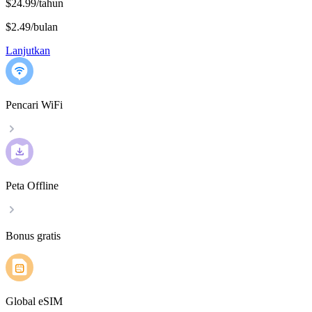
$24.99/tahun
$2.49
/
bulan
Lanjutkan
Pencari WiFi
Peta Offline
Bonus gratis
Global eSIM