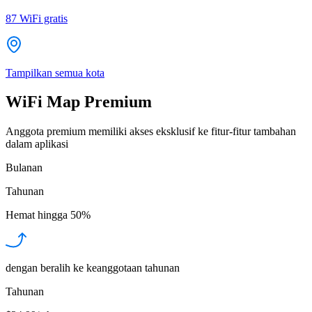
87
WiFi gratis
Tampilkan semua kota
WiFi Map Premium
Anggota premium memiliki akses eksklusif ke fitur-fitur tambahan
dalam aplikasi
Bulanan
Tahunan
Hemat hingga
50%
dengan beralih ke keanggotaan tahunan
Tahunan