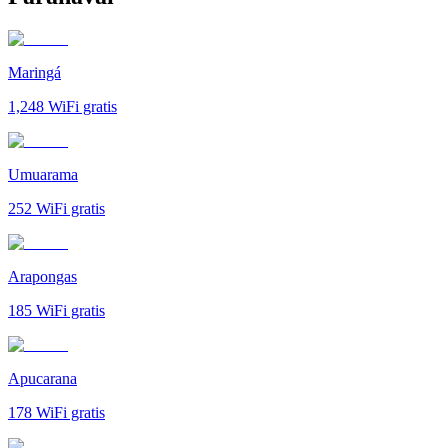
Maringá
1,248
WiFi gratis
Umuarama
252
WiFi gratis
Arapongas
185
WiFi gratis
Apucarana
178
WiFi gratis