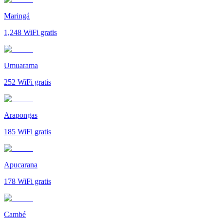
Maringá
1,248
WiFi gratis
Umuarama
252
WiFi gratis
Arapongas
185
WiFi gratis
Apucarana
178
WiFi gratis
Cambé