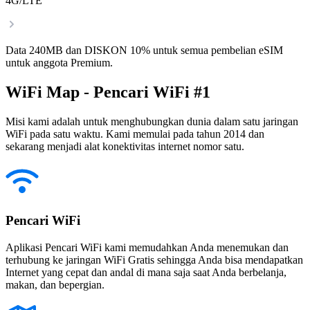
4G/LTE
Data 240MB dan DISKON 10% untuk semua pembelian eSIM
untuk anggota Premium.
WiFi Map - Pencari WiFi #1
Misi kami adalah untuk menghubungkan dunia dalam satu jaringan
WiFi pada satu waktu. Kami memulai pada tahun 2014 dan
sekarang menjadi alat konektivitas internet nomor satu.
Pencari WiFi
Aplikasi Pencari WiFi kami memudahkan Anda menemukan dan
terhubung ke jaringan WiFi Gratis sehingga Anda bisa mendapatkan
Internet yang cepat dan andal di mana saja saat Anda berbelanja,
makan, dan bepergian.