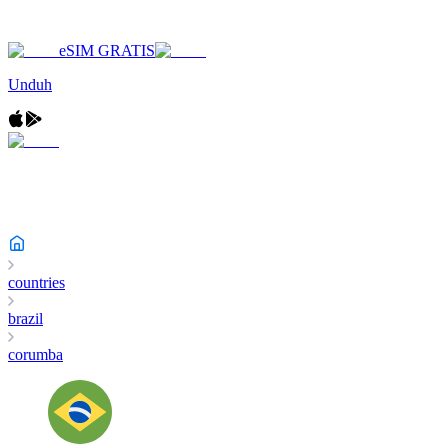
eSIM GRATIS
Unduh
countries
brazil
corumba