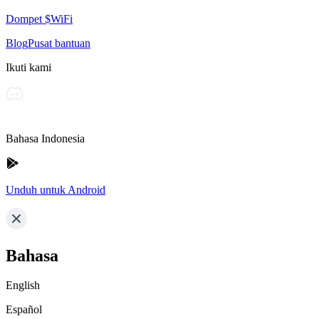
Dompet $WiFi
Blog
Pusat bantuan
Ikuti kami
Bahasa Indonesia
Unduh untuk Android
Bahasa
English
Español