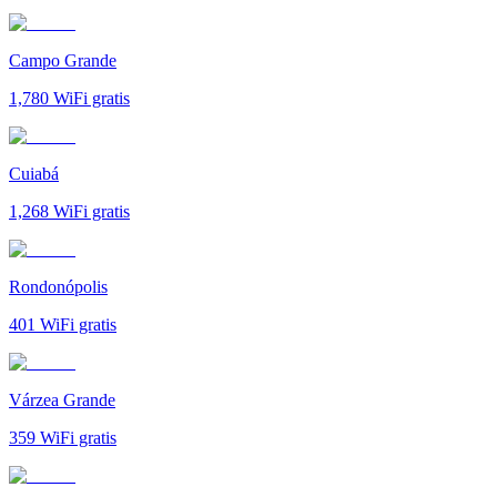
Campo Grande
1,780
WiFi gratis
Cuiabá
1,268
WiFi gratis
Rondonópolis
401
WiFi gratis
Várzea Grande
359
WiFi gratis