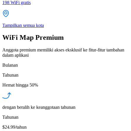
198
WiFi gratis
Tampilkan semua kota
WiFi Map Premium
Anggota premium memiliki akses eksklusif ke fitur-fitur tambahan
dalam aplikasi
Bulanan
Tahunan
Hemat hingga
50%
dengan beralih ke keanggotaan tahunan
Tahunan
$24.99/tahun