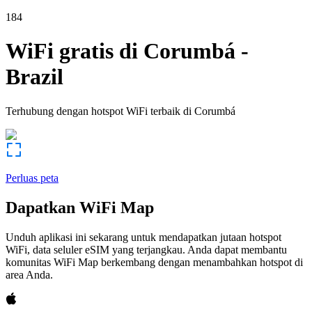
184
WiFi gratis di
Corumbá
-
Brazil
Terhubung dengan hotspot WiFi terbaik di
Corumbá
Perluas peta
Dapatkan WiFi Map
Unduh aplikasi ini sekarang untuk mendapatkan jutaan hotspot
WiFi, data seluler eSIM yang terjangkau. Anda dapat membantu
komunitas WiFi Map berkembang dengan menambahkan hotspot di
area Anda.