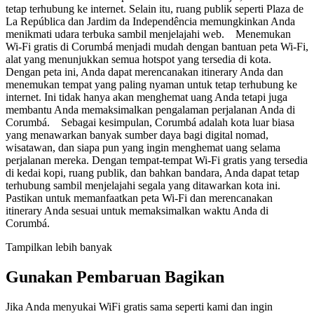
tetap terhubung ke internet. Selain itu, ruang publik seperti Plaza de
La República dan Jardim da Independência memungkinkan Anda
menikmati udara terbuka sambil menjelajahi web. Menemukan
Wi-Fi gratis di Corumbá menjadi mudah dengan bantuan peta Wi-Fi,
alat yang menunjukkan semua hotspot yang tersedia di kota.
Dengan peta ini, Anda dapat merencanakan itinerary Anda dan
menemukan tempat yang paling nyaman untuk tetap terhubung ke
internet. Ini tidak hanya akan menghemat uang Anda tetapi juga
membantu Anda memaksimalkan pengalaman perjalanan Anda di
Corumbá. Sebagai kesimpulan, Corumbá adalah kota luar biasa
yang menawarkan banyak sumber daya bagi digital nomad,
wisatawan, dan siapa pun yang ingin menghemat uang selama
perjalanan mereka. Dengan tempat-tempat Wi-Fi gratis yang tersedia
di kedai kopi, ruang publik, dan bahkan bandara, Anda dapat tetap
terhubung sambil menjelajahi segala yang ditawarkan kota ini.
Pastikan untuk memanfaatkan peta Wi-Fi dan merencanakan
itinerary Anda sesuai untuk memaksimalkan waktu Anda di
Corumbá.
Tampilkan lebih banyak
Gunakan Pembaruan Bagikan
Jika Anda menyukai WiFi gratis sama seperti kami dan ingin