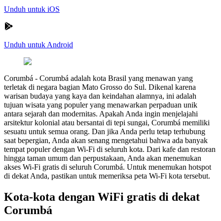
Unduh untuk iOS
Unduh untuk Android
Corumbá
-
Corumbá adalah kota Brasil yang menawan yang
terletak di negara bagian Mato Grosso do Sul. Dikenal karena
warisan budaya yang kaya dan keindahan alamnya, ini adalah
tujuan wisata yang populer yang menawarkan perpaduan unik
antara sejarah dan modernitas. Apakah Anda ingin menjelajahi
arsitektur kolonial atau bersantai di tepi sungai, Corumbá memiliki
sesuatu untuk semua orang. Dan jika Anda perlu tetap terhubung
saat bepergian, Anda akan senang mengetahui bahwa ada banyak
tempat populer dengan Wi-Fi di seluruh kota. Dari kafe dan restoran
hingga taman umum dan perpustakaan, Anda akan menemukan
akses Wi-Fi gratis di seluruh Corumbá. Untuk menemukan hotspot
di dekat Anda, pastikan untuk memeriksa peta Wi-Fi kota tersebut.
Kota-kota dengan WiFi gratis di dekat
Corumbá