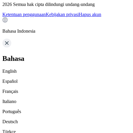
2026
Semua hak cipta dilindungi undang-undang
Ketentuan penggunaan
Kebijakan privasi
Hapus akun
Bahasa Indonesia
Bahasa
English
Español
Français
Italiano
Português
Deutsch
Türkçe