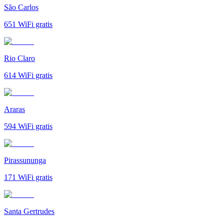
São Carlos
651
WiFi gratis
Rio Claro
614
WiFi gratis
Araras
594
WiFi gratis
Pirassununga
171
WiFi gratis
Santa Gertrudes