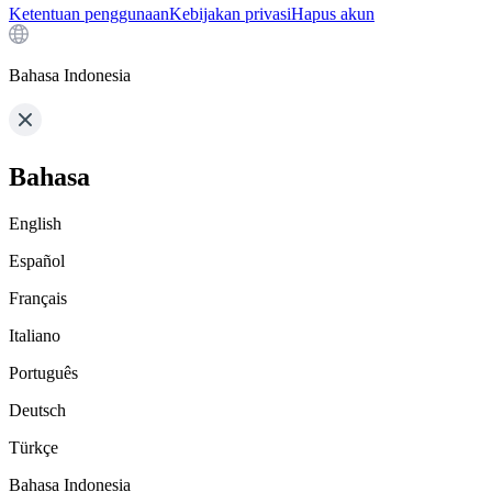
Ketentuan penggunaan
Kebijakan privasi
Hapus akun
Bahasa Indonesia
Bahasa
English
Español
Français
Italiano
Português
Deutsch
Türkçe
Bahasa Indonesia