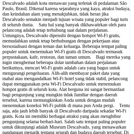
Descalvado adalah kota menawan yang terletak di pedalaman São
Paulo, Brasil. Dikenal karena sejarahnya yang kaya, atraksi budaya,
dan keindahan alam yang menakjubkan, tidak heran jika
Descalvado semakin menjadi tujuan wisata yang populer bagi turis
di seluruh dunia. Satu hal yang banyak dikhawatirkan oleh para
pelancong adalah tetap terhubung saat dalam perjalanan.
Untungnya, Descalvado dipenuhi dengan hotspot Wi-Fi gratis,
memudahkan untuk tetap berhubungan dengan pekerjaan atau
bersosialisasi dengan teman dan keluarga. Beberapa tempat paling
populer untuk menemukan Wi-Fi gratis di Descalvado termasuk
perpustakaan, kafe, restoran, dan taman umum. Bagi mereka yang
ingin menghemat beberapa dolar tambahan dalam perjalanan
berikutnya, mencari Wi-Fi gratis adalah cara yang bagus untuk
mengurangi pengeluaran. Alih-alih membayar paket data yang
mahal atau mengandalkan Wi-Fi hotel yang tidak stabil, pelancong
dapat menggunakan peta Wi-Fi Descalvado untuk menemukan
hotspot gratis di seluruh kota. Alat berguna ini sangat bermanfaat
bagi pengunjung yang mungkin tidak familiar dengan daerah
tersebut, karena memungkinkan Anda untuk dengan mudah
menemukan koneksi Wi-Fi publik di mana pun Anda pergi. Tentu
saja, ada jauh lebih banyak di Descalvado daripada sekadar Wi-Fi
gratis. Kota ini memiliki berbagai atraksi yang akan menghibur
pengunjung selama berhari-hari. Salah satu tempat paling populer
untuk dikunjungi adalah Museum Descalvado, yang menawarkan
pandangan menarik tentang sejarah dan budaya daerah tersebut. Di