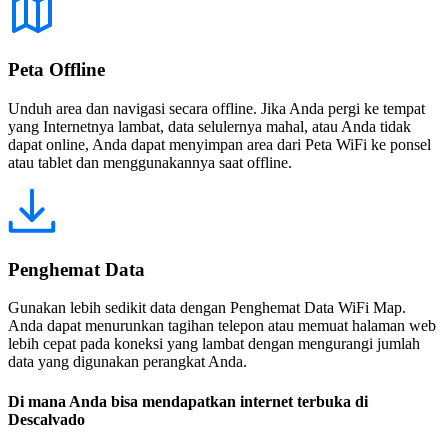
Peta Offline
Unduh area dan navigasi secara offline. Jika Anda pergi ke tempat
yang Internetnya lambat, data selulernya mahal, atau Anda tidak
dapat online, Anda dapat menyimpan area dari Peta WiFi ke ponsel
atau tablet dan menggunakannya saat offline.
Penghemat Data
Gunakan lebih sedikit data dengan Penghemat Data WiFi Map.
Anda dapat menurunkan tagihan telepon atau memuat halaman web
lebih cepat pada koneksi yang lambat dengan mengurangi jumlah
data yang digunakan perangkat Anda.
Di mana Anda bisa mendapatkan internet terbuka di
Descalvado