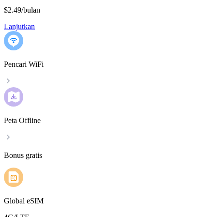
$2.49
/
bulan
Lanjutkan
Pencari WiFi
Peta Offline
Bonus gratis
Global eSIM