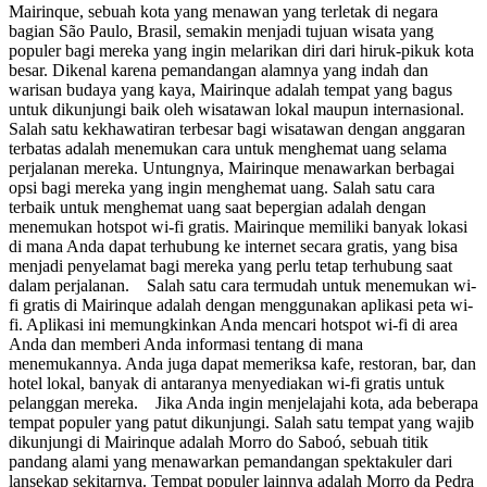
Mairinque, sebuah kota yang menawan yang terletak di negara
bagian São Paulo, Brasil, semakin menjadi tujuan wisata yang
populer bagi mereka yang ingin melarikan diri dari hiruk-pikuk kota
besar. Dikenal karena pemandangan alamnya yang indah dan
warisan budaya yang kaya, Mairinque adalah tempat yang bagus
untuk dikunjungi baik oleh wisatawan lokal maupun internasional.
Salah satu kekhawatiran terbesar bagi wisatawan dengan anggaran
terbatas adalah menemukan cara untuk menghemat uang selama
perjalanan mereka. Untungnya, Mairinque menawarkan berbagai
opsi bagi mereka yang ingin menghemat uang. Salah satu cara
terbaik untuk menghemat uang saat bepergian adalah dengan
menemukan hotspot wi-fi gratis. Mairinque memiliki banyak lokasi
di mana Anda dapat terhubung ke internet secara gratis, yang bisa
menjadi penyelamat bagi mereka yang perlu tetap terhubung saat
dalam perjalanan. Salah satu cara termudah untuk menemukan wi-
fi gratis di Mairinque adalah dengan menggunakan aplikasi peta wi-
fi. Aplikasi ini memungkinkan Anda mencari hotspot wi-fi di area
Anda dan memberi Anda informasi tentang di mana
menemukannya. Anda juga dapat memeriksa kafe, restoran, bar, dan
hotel lokal, banyak di antaranya menyediakan wi-fi gratis untuk
pelanggan mereka. Jika Anda ingin menjelajahi kota, ada beberapa
tempat populer yang patut dikunjungi. Salah satu tempat yang wajib
dikunjungi di Mairinque adalah Morro do Saboó, sebuah titik
pandang alami yang menawarkan pemandangan spektakuler dari
lansekap sekitarnya. Tempat populer lainnya adalah Morro da Pedra