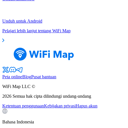
Unduh untuk Android
Pelajari lebih lanjut tentang WiFi Map
Peta online
Blog
Pusat bantuan
WiFi Map LLC ©
2026
Semua hak cipta dilindungi undang-undang
Ketentuan penggunaan
Kebijakan privasi
Hapus akun
Bahasa Indonesia