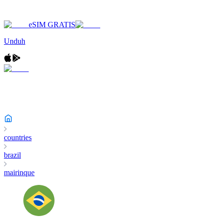
eSIM GRATIS
Unduh
countries
brazil
mairinque