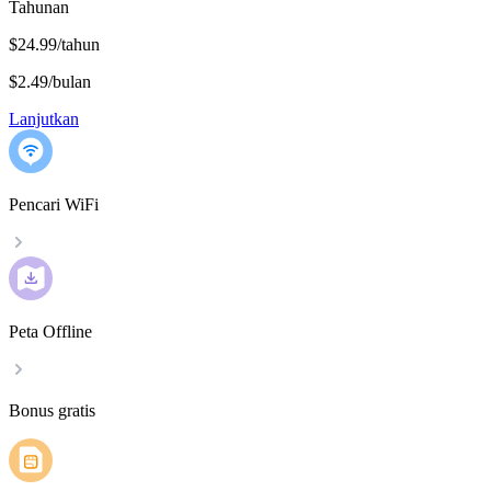
Tahunan
$24.99/tahun
$2.49
/
bulan
Lanjutkan
Pencari WiFi
Peta Offline
Bonus gratis