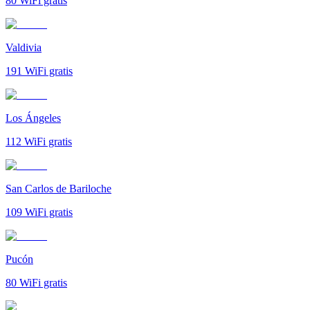
80
WiFi gratis
Valdivia
191
WiFi gratis
Los Ángeles
112
WiFi gratis
San Carlos de Bariloche
109
WiFi gratis
Pucón
80
WiFi gratis