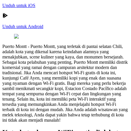
Unduh untuk iOS
Unduh untuk Android
Puerto Montt
-
Puerto Montt, yang terletak di pantai selatan Chili,
adalah kota yang dikenal karena keindahan alamnya yang
menakjubkan, scene kuliner yang kaya, dan monumen bersejarah.
Sebagai kota pelabuhan yang penting, Puerto Montt memiliki distrik
komersial yang ramai dengan campuran arsitektur modern dan
tradisional. Jika Anda mencari hotspot Wi-Fi gratis di kota ini,
kunjungi Café Ayen, yang memiliki kopi yang enak dan suasana
yang nyaman dengan Wi-Fi gratis. Bagi mereka yang perlu bekerja
sambil menikmati secangkir kopi, Estacion Costado Pacífico adalah
tempat yang sempurna dengan Wi-Fi cepat dan lingkungan yang
tenang. Selain itu, kota ini memiliki peta Wi-Fi interaktif yang
tersedia yang memungkinkan Anda menjelajahi hotspot Wi-Fi
terbaik di kota ini dengan mudah. Jika Anda adalah wisatawan yang
melek teknologi, Anda dapat yakin bahwa tetap terhubung di kota
ini tidak akan menjadi masalah!