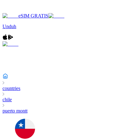
eSIM GRATIS
Unduh
countries
chile
puerto montt