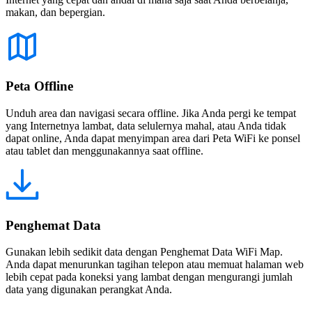
makan, dan bepergian.
Peta Offline
Unduh area dan navigasi secara offline. Jika Anda pergi ke tempat
yang Internetnya lambat, data selulernya mahal, atau Anda tidak
dapat online, Anda dapat menyimpan area dari Peta WiFi ke ponsel
atau tablet dan menggunakannya saat offline.
Penghemat Data
Gunakan lebih sedikit data dengan Penghemat Data WiFi Map.
Anda dapat menurunkan tagihan telepon atau memuat halaman web
lebih cepat pada koneksi yang lambat dengan mengurangi jumlah
data yang digunakan perangkat Anda.