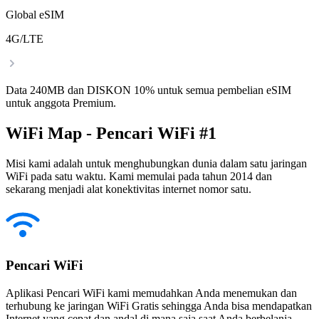
Global eSIM
4G/LTE
Data 240MB dan DISKON 10% untuk semua pembelian eSIM
untuk anggota Premium.
WiFi Map - Pencari WiFi #1
Misi kami adalah untuk menghubungkan dunia dalam satu jaringan
WiFi pada satu waktu. Kami memulai pada tahun 2014 dan
sekarang menjadi alat konektivitas internet nomor satu.
Pencari WiFi
Aplikasi Pencari WiFi kami memudahkan Anda menemukan dan
terhubung ke jaringan WiFi Gratis sehingga Anda bisa mendapatkan
Internet yang cepat dan andal di mana saja saat Anda berbelanja,