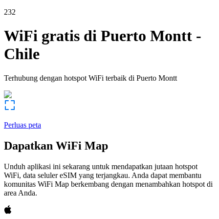
232
WiFi gratis di
Puerto Montt
-
Chile
Terhubung dengan hotspot WiFi terbaik di
Puerto Montt
Perluas peta
Dapatkan WiFi Map
Unduh aplikasi ini sekarang untuk mendapatkan jutaan hotspot
WiFi, data seluler eSIM yang terjangkau. Anda dapat membantu
komunitas WiFi Map berkembang dengan menambahkan hotspot di
area Anda.