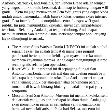
Antonio, Starbucks, McDonald's, dan Panera Bread adalah tempat
yang bagus untuk duduk, bersantai, dan tetap terhubung dengan wifi
gratis. Kota ini juga menawarkan Peta Wifi gratis yang dapat Anda
unduh untuk menemukan lebih banyak lokasi dengan akses internet
gratis. Peta interaktif ini menunjukkan semua hotspot wifi gratis
publik. Ini juga menunjukkan kekuatan sinyal dari tempat-tempat
tersebut. Sekarang Anda dapat tetap terhubung, Anda dapat
memulai liburan San Antonio Anda. Beberapa tempat populer yang
layak dikunjungi termasuk:
The Alamo: Situs Warisan Dunia UNESCO ini adalah simbol
sejarah Texas. Ini adalah tempat di mana para prajurit
pemberani bertempur dan kehilangan nyawa mereka untuk
membela keyakinan mereka. Anda dapat mengunjungi Alamo
secara gratis selama jam operasional.
River Walk: Jalur terkenal ini di sepanjang Sungai San
Antonio membentang sejauh mil dan merupakan rumah bagi
beberapa bar, restoran, dan toko. Jika Anda mencari tempat
yang tenang untuk berjalan-jalan atau berkendara perahu
romantis di bawah bintang-bintang, ini adalah tempat yang
sempurna.
Museum Seni San Antonio: Museum ini memiliki koleksi seni
dan artefak yang luas dari berbagai belahan dunia. Anda juga
akan menemukan pameran sementara yang menampilkan
berbagai perspektif artistik. Pada hari Selasa, museum ini