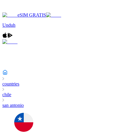
eSIM GRATIS
Unduh
countries
chile
san antonio