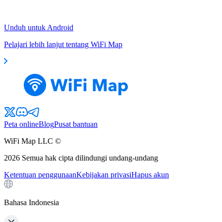
Unduh untuk Android
Pelajari lebih lanjut tentang WiFi Map
Peta online
Blog
Pusat bantuan
WiFi Map LLC ©
2026
Semua hak cipta dilindungi undang-undang
Ketentuan penggunaan
Kebijakan privasi
Hapus akun
Bahasa Indonesia