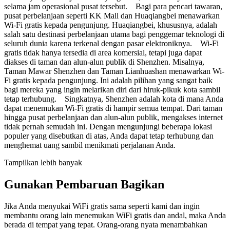
selama jam operasional pusat tersebut. Bagi para pencari tawaran,
pusat perbelanjaan seperti KK Mall dan Huaqiangbei menawarkan
Wi-Fi gratis kepada pengunjung. Huaqiangbei, khususnya, adalah
salah satu destinasi perbelanjaan utama bagi penggemar teknologi di
seluruh dunia karena terkenal dengan pasar elektroniknya. Wi-Fi
gratis tidak hanya tersedia di area komersial, tetapi juga dapat
diakses di taman dan alun-alun publik di Shenzhen. Misalnya,
Taman Mawar Shenzhen dan Taman Lianhuashan menawarkan Wi-
Fi gratis kepada pengunjung. Ini adalah pilihan yang sangat baik
bagi mereka yang ingin melarikan diri dari hiruk-pikuk kota sambil
tetap terhubung. Singkatnya, Shenzhen adalah kota di mana Anda
dapat menemukan Wi-Fi gratis di hampir semua tempat. Dari taman
hingga pusat perbelanjaan dan alun-alun publik, mengakses internet
tidak pernah semudah ini. Dengan mengunjungi beberapa lokasi
populer yang disebutkan di atas, Anda dapat tetap terhubung dan
menghemat uang sambil menikmati perjalanan Anda.
Tampilkan lebih banyak
Gunakan Pembaruan Bagikan
Jika Anda menyukai WiFi gratis sama seperti kami dan ingin
membantu orang lain menemukan WiFi gratis dan andal, maka Anda
berada di tempat yang tepat. Orang-orang nyata menambahkan