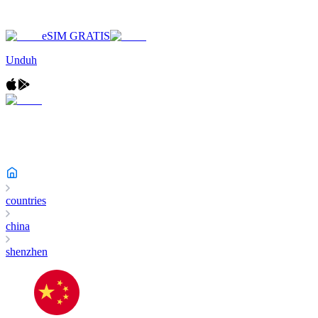
eSIM GRATIS
Unduh
countries
china
shenzhen