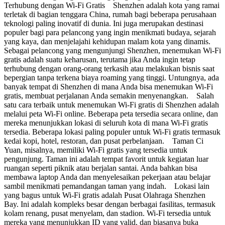
Terhubung dengan Wi-Fi Gratis Shenzhen adalah kota yang ramai
terletak di bagian tenggara China, rumah bagi beberapa perusahaan
teknologi paling inovatif di dunia. Ini juga merupakan destinasi
populer bagi para pelancong yang ingin menikmati budaya, sejarah
yang kaya, dan menjelajahi kehidupan malam kota yang dinamis.
Sebagai pelancong yang mengunjungi Shenzhen, menemukan Wi-Fi
gratis adalah suatu keharusan, terutama jika Anda ingin tetap
terhubung dengan orang-orang terkasih atau melakukan bisnis saat
bepergian tanpa terkena biaya roaming yang tinggi. Untungnya, ada
banyak tempat di Shenzhen di mana Anda bisa menemukan Wi-Fi
gratis, membuat perjalanan Anda semakin menyenangkan. Salah
satu cara terbaik untuk menemukan Wi-Fi gratis di Shenzhen adalah
melalui peta Wi-Fi online. Beberapa peta tersedia secara online, dan
mereka menunjukkan lokasi di seluruh kota di mana Wi-Fi gratis
tersedia. Beberapa lokasi paling populer untuk Wi-Fi gratis termasuk
kedai kopi, hotel, restoran, dan pusat perbelanjaan. Taman Ci
Yuan, misalnya, memiliki Wi-Fi gratis yang tersedia untuk
pengunjung. Taman ini adalah tempat favorit untuk kegiatan luar
ruangan seperti piknik atau berjalan santai. Anda bahkan bisa
membawa laptop Anda dan menyelesaikan pekerjaan atau belajar
sambil menikmati pemandangan taman yang indah. Lokasi lain
yang bagus untuk Wi-Fi gratis adalah Pusat Olahraga Shenzhen
Bay. Ini adalah kompleks besar dengan berbagai fasilitas, termasuk
kolam renang, pusat menyelam, dan stadion. Wi-Fi tersedia untuk
mereka yang menunjukkan ID yang valid, dan biasanya buka