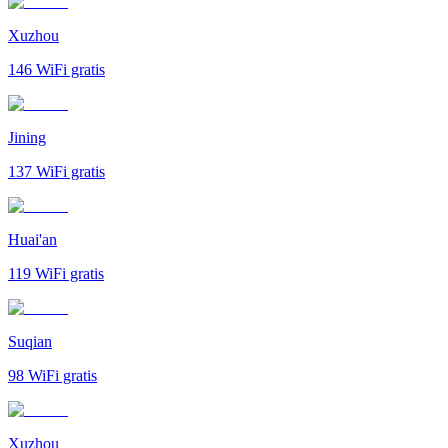
Xuzhou
146
WiFi gratis
Jining
137
WiFi gratis
Huai'an
119
WiFi gratis
Suqian
98
WiFi gratis
Xuzhou