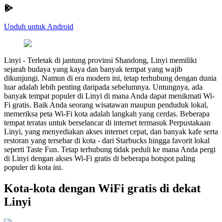
Unduh untuk Android
Linyi
-
Terletak di jantung provinsi Shandong, Linyi memiliki
sejarah budaya yang kaya dan banyak tempat yang wajib
dikunjungi. Namun di era modern ini, tetap terhubung dengan dunia
luar adalah lebih penting daripada sebelumnya. Untungnya, ada
banyak tempat populer di Linyi di mana Anda dapat menikmati Wi-
Fi gratis. Baik Anda seorang wisatawan maupun penduduk lokal,
memeriksa peta Wi-Fi kota adalah langkah yang cerdas. Beberapa
tempat teratas untuk berselancar di internet termasuk Perpustakaan
Linyi, yang menyediakan akses internet cepat, dan banyak kafe serta
restoran yang tersebar di kota - dari Starbucks hingga favorit lokal
seperti Taste Fun. Tetap terhubung tidak peduli ke mana Anda pergi
di Linyi dengan akses Wi-Fi gratis di beberapa hotspot paling
populer di kota ini.
Kota-kota dengan WiFi gratis di dekat
Linyi