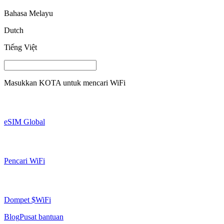
Bahasa Melayu
Dutch
Tiếng Việt
Masukkan
KOTA
untuk mencari WiFi
eSIM Global
Pencari WiFi
Dompet $WiFi
Blog
Pusat bantuan