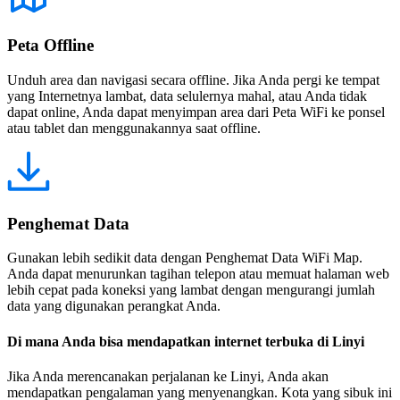
Peta Offline
Unduh area dan navigasi secara offline. Jika Anda pergi ke tempat
yang Internetnya lambat, data selulernya mahal, atau Anda tidak
dapat online, Anda dapat menyimpan area dari Peta WiFi ke ponsel
atau tablet dan menggunakannya saat offline.
Penghemat Data
Gunakan lebih sedikit data dengan Penghemat Data WiFi Map.
Anda dapat menurunkan tagihan telepon atau memuat halaman web
lebih cepat pada koneksi yang lambat dengan mengurangi jumlah
data yang digunakan perangkat Anda.
Di mana Anda bisa mendapatkan internet terbuka di Linyi
Jika Anda merencanakan perjalanan ke Linyi, Anda akan
mendapatkan pengalaman yang menyenangkan. Kota yang sibuk ini