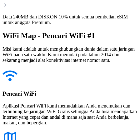
Data 240MB dan DISKON 10% untuk semua pembelian eSIM
untuk anggota Premium.
WiFi Map - Pencari WiFi #1
Misi kami adalah untuk menghubungkan dunia dalam satu jaringan
WiFi pada satu waktu. Kami memulai pada tahun 2014 dan
sekarang menjadi alat konektivitas internet nomor satu.
Pencari WiFi
Aplikasi Pencari WiFi kami memudahkan Anda menemukan dan
terhubung ke jaringan WiFi Gratis sehingga Anda bisa mendapatkan
Internet yang cepat dan andal di mana saja saat Anda berbelanja,
makan, dan bepergian.