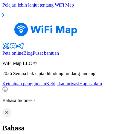
Pelajari lebih lanjut tentang WiFi Map
Peta online
Blog
Pusat bantuan
WiFi Map LLC ©
2026
Semua hak cipta dilindungi undang-undang
Ketentuan penggunaan
Kebijakan privasi
Hapus akun
Bahasa Indonesia
Bahasa