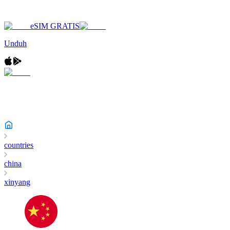
eSIM GRATIS
Unduh
countries
china
xinyang