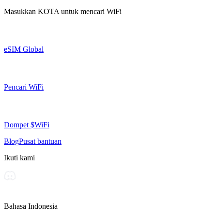
Masukkan
KOTA
untuk mencari WiFi
eSIM Global
Pencari WiFi
Dompet $WiFi
Blog
Pusat bantuan
Ikuti kami
Bahasa Indonesia