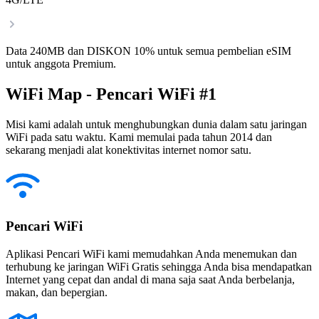
Data 240MB dan DISKON 10% untuk semua pembelian eSIM
untuk anggota Premium.
WiFi Map - Pencari WiFi #1
Misi kami adalah untuk menghubungkan dunia dalam satu jaringan
WiFi pada satu waktu. Kami memulai pada tahun 2014 dan
sekarang menjadi alat konektivitas internet nomor satu.
Pencari WiFi
Aplikasi Pencari WiFi kami memudahkan Anda menemukan dan
terhubung ke jaringan WiFi Gratis sehingga Anda bisa mendapatkan
Internet yang cepat dan andal di mana saja saat Anda berbelanja,
makan, dan bepergian.