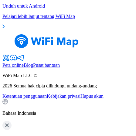
Unduh untuk Android
Pelajari lebih lanjut tentang WiFi Map
Peta online
Blog
Pusat bantuan
WiFi Map LLC ©
2026
Semua hak cipta dilindungi undang-undang
Ketentuan penggunaan
Kebijakan privasi
Hapus akun
Bahasa Indonesia