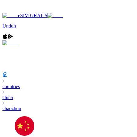
eSIM GRATIS
Unduh
countries
china
chaozhou