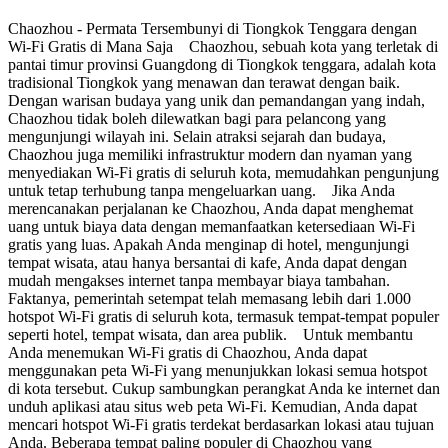
Chaozhou - Permata Tersembunyi di Tiongkok Tenggara dengan
Wi-Fi Gratis di Mana Saja Chaozhou, sebuah kota yang terletak di
pantai timur provinsi Guangdong di Tiongkok tenggara, adalah kota
tradisional Tiongkok yang menawan dan terawat dengan baik.
Dengan warisan budaya yang unik dan pemandangan yang indah,
Chaozhou tidak boleh dilewatkan bagi para pelancong yang
mengunjungi wilayah ini. Selain atraksi sejarah dan budaya,
Chaozhou juga memiliki infrastruktur modern dan nyaman yang
menyediakan Wi-Fi gratis di seluruh kota, memudahkan pengunjung
untuk tetap terhubung tanpa mengeluarkan uang. Jika Anda
merencanakan perjalanan ke Chaozhou, Anda dapat menghemat
uang untuk biaya data dengan memanfaatkan ketersediaan Wi-Fi
gratis yang luas. Apakah Anda menginap di hotel, mengunjungi
tempat wisata, atau hanya bersantai di kafe, Anda dapat dengan
mudah mengakses internet tanpa membayar biaya tambahan.
Faktanya, pemerintah setempat telah memasang lebih dari 1.000
hotspot Wi-Fi gratis di seluruh kota, termasuk tempat-tempat populer
seperti hotel, tempat wisata, dan area publik. Untuk membantu
Anda menemukan Wi-Fi gratis di Chaozhou, Anda dapat
menggunakan peta Wi-Fi yang menunjukkan lokasi semua hotspot
di kota tersebut. Cukup sambungkan perangkat Anda ke internet dan
unduh aplikasi atau situs web peta Wi-Fi. Kemudian, Anda dapat
mencari hotspot Wi-Fi gratis terdekat berdasarkan lokasi atau tujuan
Anda. Beberapa tempat paling populer di Chaozhou yang