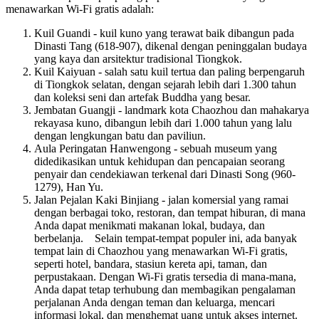
menawarkan Wi-Fi gratis adalah:
Kuil Guandi - kuil kuno yang terawat baik dibangun pada
Dinasti Tang (618-907), dikenal dengan peninggalan budaya
yang kaya dan arsitektur tradisional Tiongkok.
Kuil Kaiyuan - salah satu kuil tertua dan paling berpengaruh
di Tiongkok selatan, dengan sejarah lebih dari 1.300 tahun
dan koleksi seni dan artefak Buddha yang besar.
Jembatan Guangji - landmark kota Chaozhou dan mahakarya
rekayasa kuno, dibangun lebih dari 1.000 tahun yang lalu
dengan lengkungan batu dan paviliun.
Aula Peringatan Hanwengong - sebuah museum yang
didedikasikan untuk kehidupan dan pencapaian seorang
penyair dan cendekiawan terkenal dari Dinasti Song (960-
1279), Han Yu.
Jalan Pejalan Kaki Binjiang - jalan komersial yang ramai
dengan berbagai toko, restoran, dan tempat hiburan, di mana
Anda dapat menikmati makanan lokal, budaya, dan
berbelanja. Selain tempat-tempat populer ini, ada banyak
tempat lain di Chaozhou yang menawarkan Wi-Fi gratis,
seperti hotel, bandara, stasiun kereta api, taman, dan
perpustakaan. Dengan Wi-Fi gratis tersedia di mana-mana,
Anda dapat tetap terhubung dan membagikan pengalaman
perjalanan Anda dengan teman dan keluarga, mencari
informasi lokal, dan menghemat uang untuk akses internet.