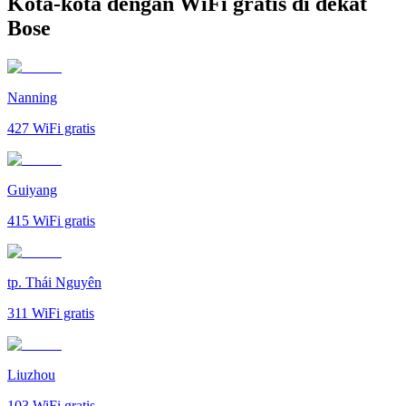
Kota-kota dengan WiFi gratis di dekat
Bose
Nanning
427
WiFi gratis
Guiyang
415
WiFi gratis
tp. Thái Nguyên
311
WiFi gratis
Liuzhou
103
WiFi gratis