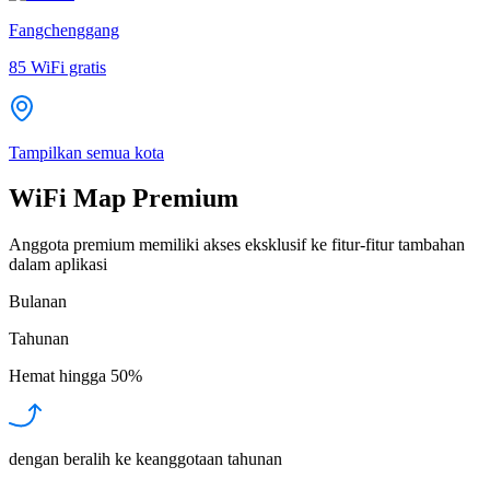
Fangchenggang
85
WiFi gratis
Tampilkan semua kota
WiFi Map Premium
Anggota premium memiliki akses eksklusif ke fitur-fitur tambahan
dalam aplikasi
Bulanan
Tahunan
Hemat hingga
50%
dengan beralih ke keanggotaan tahunan