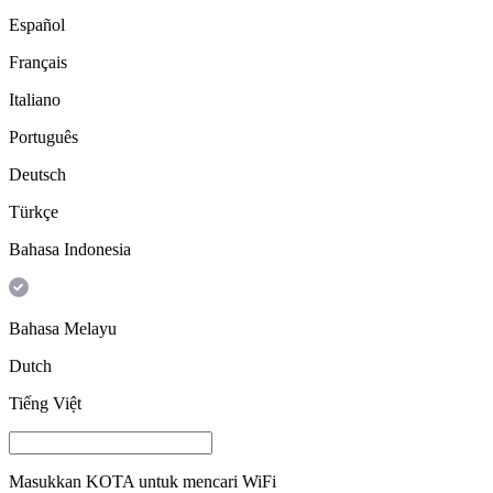
Español
Français
Italiano
Português
Deutsch
Türkçe
Bahasa Indonesia
Bahasa Melayu
Dutch
Tiếng Việt
Masukkan
KOTA
untuk mencari WiFi