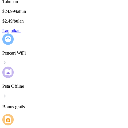
Tahunan
$24.99/tahun
$2.49
/
bulan
Lanjutkan
Pencari WiFi
Peta Offline
Bonus gratis