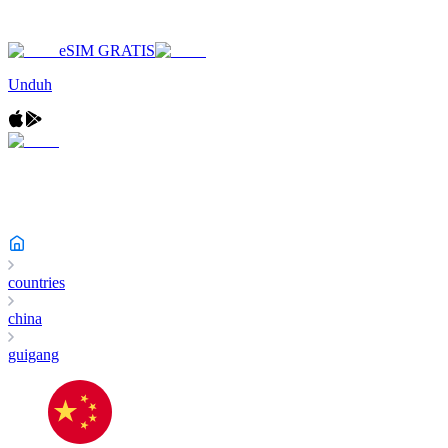
eSIM GRATIS
Unduh
countries
china
guigang