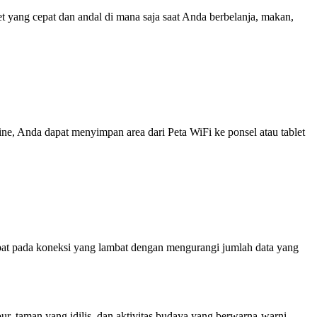
yang cepat dan andal di mana saja saat Anda berbelanja, makan,
line, Anda dapat menyimpan area dari Peta WiFi ke ponsel atau tablet
at pada koneksi yang lambat dengan mengurangi jumlah data yang
r, taman yang idilis, dan aktivitas budaya yang berwarna-warni.