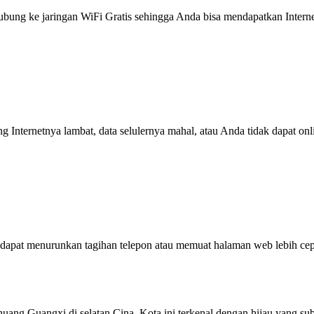
g ke jaringan WiFi Gratis sehingga Anda bisa mendapatkan Internet 
ng Internetnya lambat, data selulernya mahal, atau Anda tidak dapat on
dapat menurunkan tagihan telepon atau memuat halaman web lebih cep
ang Guangxi di selatan Cina. Kota ini terkenal dengan hijau yang subu