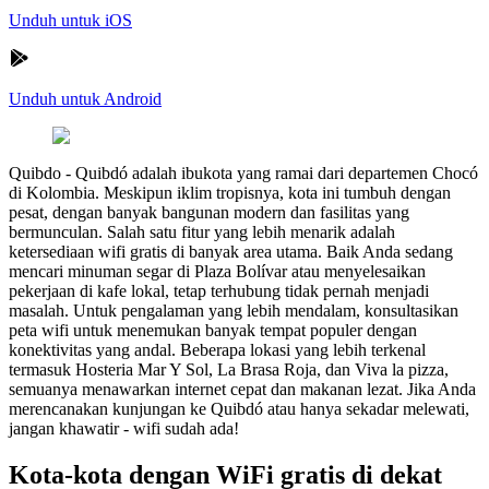
Unduh untuk iOS
Unduh untuk Android
Quibdo
-
Quibdó adalah ibukota yang ramai dari departemen Chocó
di Kolombia. Meskipun iklim tropisnya, kota ini tumbuh dengan
pesat, dengan banyak bangunan modern dan fasilitas yang
bermunculan. Salah satu fitur yang lebih menarik adalah
ketersediaan wifi gratis di banyak area utama. Baik Anda sedang
mencari minuman segar di Plaza Bolívar atau menyelesaikan
pekerjaan di kafe lokal, tetap terhubung tidak pernah menjadi
masalah. Untuk pengalaman yang lebih mendalam, konsultasikan
peta wifi untuk menemukan banyak tempat populer dengan
konektivitas yang andal. Beberapa lokasi yang lebih terkenal
termasuk Hosteria Mar Y Sol, La Brasa Roja, dan Viva la pizza,
semuanya menawarkan internet cepat dan makanan lezat. Jika Anda
merencanakan kunjungan ke Quibdó atau hanya sekadar melewati,
jangan khawatir - wifi sudah ada!
Kota-kota dengan WiFi gratis di dekat