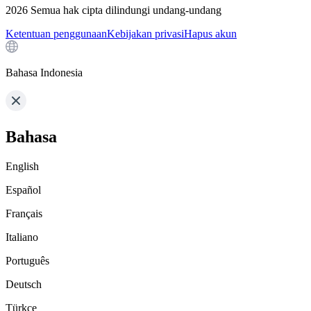
2026
Semua hak cipta dilindungi undang-undang
Ketentuan penggunaan
Kebijakan privasi
Hapus akun
Bahasa Indonesia
Bahasa
English
Español
Français
Italiano
Português
Deutsch
Türkçe