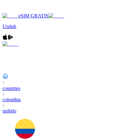
eSIM GRATIS
Unduh
countries
colombia
quibdo