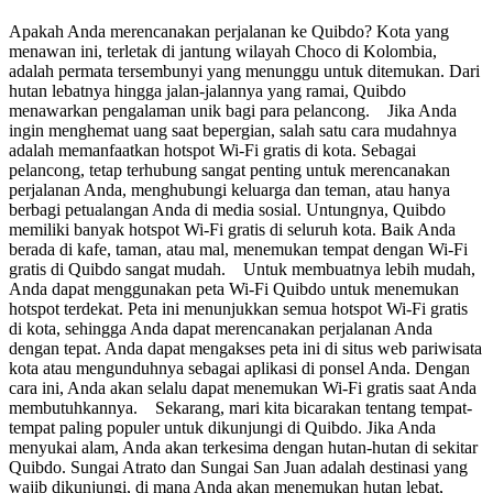
Apakah Anda merencanakan perjalanan ke Quibdo? Kota yang
menawan ini, terletak di jantung wilayah Choco di Kolombia,
adalah permata tersembunyi yang menunggu untuk ditemukan. Dari
hutan lebatnya hingga jalan-jalannya yang ramai, Quibdo
menawarkan pengalaman unik bagi para pelancong. Jika Anda
ingin menghemat uang saat bepergian, salah satu cara mudahnya
adalah memanfaatkan hotspot Wi-Fi gratis di kota. Sebagai
pelancong, tetap terhubung sangat penting untuk merencanakan
perjalanan Anda, menghubungi keluarga dan teman, atau hanya
berbagi petualangan Anda di media sosial. Untungnya, Quibdo
memiliki banyak hotspot Wi-Fi gratis di seluruh kota. Baik Anda
berada di kafe, taman, atau mal, menemukan tempat dengan Wi-Fi
gratis di Quibdo sangat mudah. Untuk membuatnya lebih mudah,
Anda dapat menggunakan peta Wi-Fi Quibdo untuk menemukan
hotspot terdekat. Peta ini menunjukkan semua hotspot Wi-Fi gratis
di kota, sehingga Anda dapat merencanakan perjalanan Anda
dengan tepat. Anda dapat mengakses peta ini di situs web pariwisata
kota atau mengunduhnya sebagai aplikasi di ponsel Anda. Dengan
cara ini, Anda akan selalu dapat menemukan Wi-Fi gratis saat Anda
membutuhkannya. Sekarang, mari kita bicarakan tentang tempat-
tempat paling populer untuk dikunjungi di Quibdo. Jika Anda
menyukai alam, Anda akan terkesima dengan hutan-hutan di sekitar
Quibdo. Sungai Atrato dan Sungai San Juan adalah destinasi yang
wajib dikunjungi, di mana Anda akan menemukan hutan lebat,