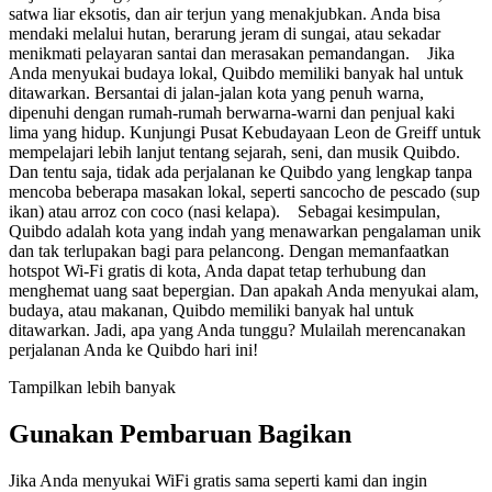
satwa liar eksotis, dan air terjun yang menakjubkan. Anda bisa
mendaki melalui hutan, berarung jeram di sungai, atau sekadar
menikmati pelayaran santai dan merasakan pemandangan. Jika
Anda menyukai budaya lokal, Quibdo memiliki banyak hal untuk
ditawarkan. Bersantai di jalan-jalan kota yang penuh warna,
dipenuhi dengan rumah-rumah berwarna-warni dan penjual kaki
lima yang hidup. Kunjungi Pusat Kebudayaan Leon de Greiff untuk
mempelajari lebih lanjut tentang sejarah, seni, dan musik Quibdo.
Dan tentu saja, tidak ada perjalanan ke Quibdo yang lengkap tanpa
mencoba beberapa masakan lokal, seperti sancocho de pescado (sup
ikan) atau arroz con coco (nasi kelapa). Sebagai kesimpulan,
Quibdo adalah kota yang indah yang menawarkan pengalaman unik
dan tak terlupakan bagi para pelancong. Dengan memanfaatkan
hotspot Wi-Fi gratis di kota, Anda dapat tetap terhubung dan
menghemat uang saat bepergian. Dan apakah Anda menyukai alam,
budaya, atau makanan, Quibdo memiliki banyak hal untuk
ditawarkan. Jadi, apa yang Anda tunggu? Mulailah merencanakan
perjalanan Anda ke Quibdo hari ini!
Tampilkan lebih banyak
Gunakan Pembaruan Bagikan
Jika Anda menyukai WiFi gratis sama seperti kami dan ingin