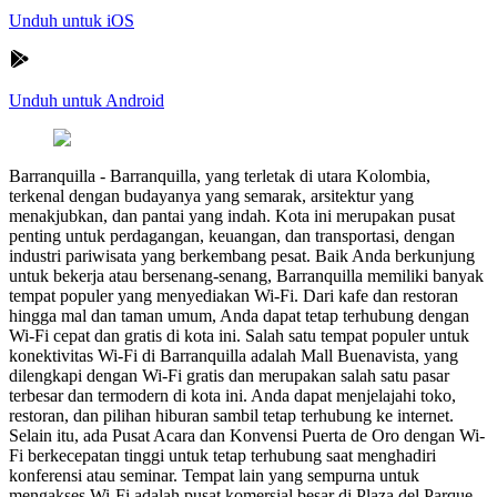
Unduh untuk iOS
Unduh untuk Android
Barranquilla
-
Barranquilla, yang terletak di utara Kolombia,
terkenal dengan budayanya yang semarak, arsitektur yang
menakjubkan, dan pantai yang indah. Kota ini merupakan pusat
penting untuk perdagangan, keuangan, dan transportasi, dengan
industri pariwisata yang berkembang pesat. Baik Anda berkunjung
untuk bekerja atau bersenang-senang, Barranquilla memiliki banyak
tempat populer yang menyediakan Wi-Fi. Dari kafe dan restoran
hingga mal dan taman umum, Anda dapat tetap terhubung dengan
Wi-Fi cepat dan gratis di kota ini. Salah satu tempat populer untuk
konektivitas Wi-Fi di Barranquilla adalah Mall Buenavista, yang
dilengkapi dengan Wi-Fi gratis dan merupakan salah satu pasar
terbesar dan termodern di kota ini. Anda dapat menjelajahi toko,
restoran, dan pilihan hiburan sambil tetap terhubung ke internet.
Selain itu, ada Pusat Acara dan Konvensi Puerta de Oro dengan Wi-
Fi berkecepatan tinggi untuk tetap terhubung saat menghadiri
konferensi atau seminar. Tempat lain yang sempurna untuk
mengakses Wi-Fi adalah pusat komersial besar di Plaza del Parque,