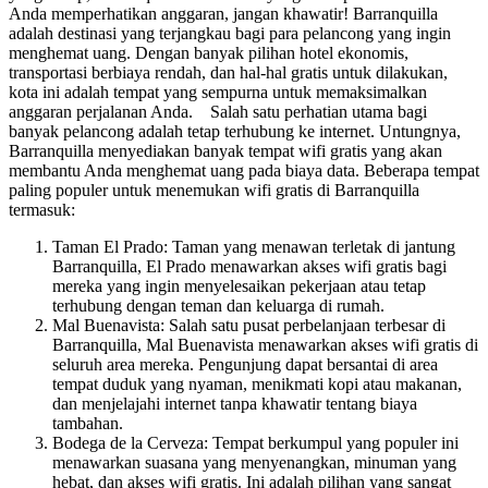
Anda memperhatikan anggaran, jangan khawatir! Barranquilla
adalah destinasi yang terjangkau bagi para pelancong yang ingin
menghemat uang. Dengan banyak pilihan hotel ekonomis,
transportasi berbiaya rendah, dan hal-hal gratis untuk dilakukan,
kota ini adalah tempat yang sempurna untuk memaksimalkan
anggaran perjalanan Anda. Salah satu perhatian utama bagi
banyak pelancong adalah tetap terhubung ke internet. Untungnya,
Barranquilla menyediakan banyak tempat wifi gratis yang akan
membantu Anda menghemat uang pada biaya data. Beberapa tempat
paling populer untuk menemukan wifi gratis di Barranquilla
termasuk:
Taman El Prado: Taman yang menawan terletak di jantung
Barranquilla, El Prado menawarkan akses wifi gratis bagi
mereka yang ingin menyelesaikan pekerjaan atau tetap
terhubung dengan teman dan keluarga di rumah.
Mal Buenavista: Salah satu pusat perbelanjaan terbesar di
Barranquilla, Mal Buenavista menawarkan akses wifi gratis di
seluruh area mereka. Pengunjung dapat bersantai di area
tempat duduk yang nyaman, menikmati kopi atau makanan,
dan menjelajahi internet tanpa khawatir tentang biaya
tambahan.
Bodega de la Cerveza: Tempat berkumpul yang populer ini
menawarkan suasana yang menyenangkan, minuman yang
hebat, dan akses wifi gratis. Ini adalah pilihan yang sangat