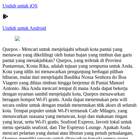
Unduh untuk iOS
Unduh untuk Android
Quepos
-
Mencari untuk menjelajahi sebuah kota pantai yang
menawan yang dikelilingi oleh hutan hujan yang rimbun dan garis
pantai yang menakjubkan? Quepos, yang terletak di Provinsi
Puntarenas, Kosta Rika, adalah tujuan yang sempurna untuk Anda.
Kota yang idilis ini menawarkan pengunjung berbagai pilihan
hiburan, mulai dari menjelajahi Basilika Nossa Senhora do Boa
Viagem yang dihias rimbun hingga berjemur di Pantai Manuel
Antonio. Jika Anda mencari tempat di mana Anda dapat bekerja
dengan nyaman sambil menjelajahi kota, Quepos menawarkan
beragam hotspot Wi-Fi gratis. Anda dapat menemukan peta wifi
secara online untuk dengan mudah menemukan titik akses di seluruh
kota. Tempat populer untuk Wi-Fi termasuk Cafe Milagro, yang
menawarkan suasana yang menawan, kopi dan makanan ringan
yang lezat, serta Wi-Fi gratis; Seafood Express, favorit lokal untuk
menu spesialis seafood, dan The Espresso Lounge. Apakah Anda
mencari pelarian yang damai atau liburan yang penuh petualangan,
Quepos memiliki sesuatu untuk ditawarkan kepada semua orang.