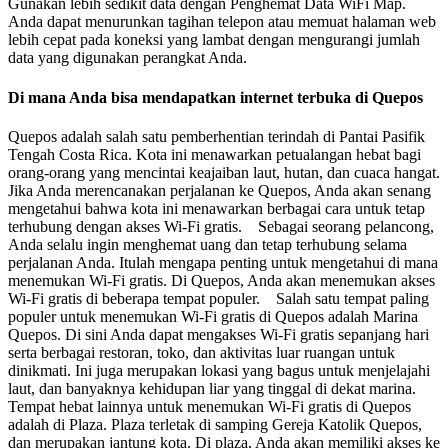
Gunakan lebih sedikit data dengan Penghemat Data WiFi Map.
Anda dapat menurunkan tagihan telepon atau memuat halaman web
lebih cepat pada koneksi yang lambat dengan mengurangi jumlah
data yang digunakan perangkat Anda.
Di mana Anda bisa mendapatkan internet terbuka di Quepos
Quepos adalah salah satu pemberhentian terindah di Pantai Pasifik
Tengah Costa Rica. Kota ini menawarkan petualangan hebat bagi
orang-orang yang mencintai keajaiban laut, hutan, dan cuaca hangat.
Jika Anda merencanakan perjalanan ke Quepos, Anda akan senang
mengetahui bahwa kota ini menawarkan berbagai cara untuk tetap
terhubung dengan akses Wi-Fi gratis. Sebagai seorang pelancong,
Anda selalu ingin menghemat uang dan tetap terhubung selama
perjalanan Anda. Itulah mengapa penting untuk mengetahui di mana
menemukan Wi-Fi gratis. Di Quepos, Anda akan menemukan akses
Wi-Fi gratis di beberapa tempat populer. Salah satu tempat paling
populer untuk menemukan Wi-Fi gratis di Quepos adalah Marina
Quepos. Di sini Anda dapat mengakses Wi-Fi gratis sepanjang hari
serta berbagai restoran, toko, dan aktivitas luar ruangan untuk
dinikmati. Ini juga merupakan lokasi yang bagus untuk menjelajahi
laut, dan banyaknya kehidupan liar yang tinggal di dekat marina.
Tempat hebat lainnya untuk menemukan Wi-Fi gratis di Quepos
adalah di Plaza. Plaza terletak di samping Gereja Katolik Quepos,
dan merupakan jantung kota. Di plaza, Anda akan memiliki akses ke