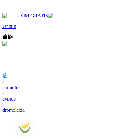
eSIM GRATIS
Unduh
countries
cyprus
dromolaxia