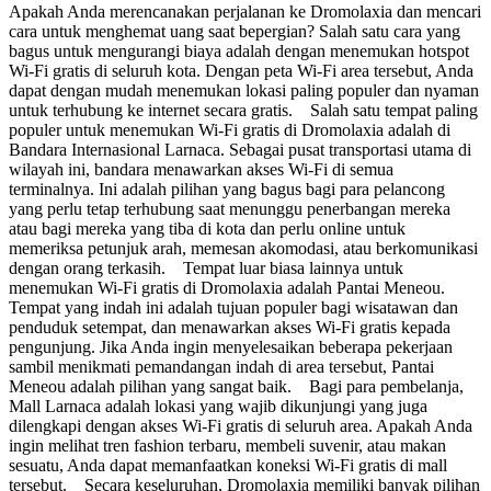
Apakah Anda merencanakan perjalanan ke Dromolaxia dan mencari
cara untuk menghemat uang saat bepergian? Salah satu cara yang
bagus untuk mengurangi biaya adalah dengan menemukan hotspot
Wi-Fi gratis di seluruh kota. Dengan peta Wi-Fi area tersebut, Anda
dapat dengan mudah menemukan lokasi paling populer dan nyaman
untuk terhubung ke internet secara gratis. Salah satu tempat paling
populer untuk menemukan Wi-Fi gratis di Dromolaxia adalah di
Bandara Internasional Larnaca. Sebagai pusat transportasi utama di
wilayah ini, bandara menawarkan akses Wi-Fi di semua
terminalnya. Ini adalah pilihan yang bagus bagi para pelancong
yang perlu tetap terhubung saat menunggu penerbangan mereka
atau bagi mereka yang tiba di kota dan perlu online untuk
memeriksa petunjuk arah, memesan akomodasi, atau berkomunikasi
dengan orang terkasih. Tempat luar biasa lainnya untuk
menemukan Wi-Fi gratis di Dromolaxia adalah Pantai Meneou.
Tempat yang indah ini adalah tujuan populer bagi wisatawan dan
penduduk setempat, dan menawarkan akses Wi-Fi gratis kepada
pengunjung. Jika Anda ingin menyelesaikan beberapa pekerjaan
sambil menikmati pemandangan indah di area tersebut, Pantai
Meneou adalah pilihan yang sangat baik. Bagi para pembelanja,
Mall Larnaca adalah lokasi yang wajib dikunjungi yang juga
dilengkapi dengan akses Wi-Fi gratis di seluruh area. Apakah Anda
ingin melihat tren fashion terbaru, membeli suvenir, atau makan
sesuatu, Anda dapat memanfaatkan koneksi Wi-Fi gratis di mall
tersebut. Secara keseluruhan, Dromolaxia memiliki banyak pilihan