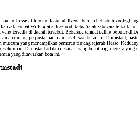
a bagian Hesse di Jerman. Kota ini dikenal karena industri teknologi 
 banyak tempat Wi-Fi gratis di seluruh kota. Salah satu cara terbaik u
ng tersedia di daerah tersebut. Beberapa tempat paling populer di Da
i taman umum, perpustakaan, dan hotel. Saat berada di Darmstadt, pa
ah museum yang menampilkan pameran tentang sejarah Hesse. Keduanya
 keseluruhan, Darmstadt adalah destinasi yang hebat bagi mereka yang 
emua yang ditawarkan kota ini.
rmstadt