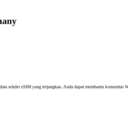
many
i, data seluler eSIM yang terjangkau. Anda dapat membantu komunita