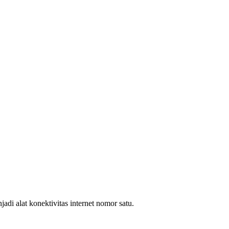
i alat konektivitas internet nomor satu.