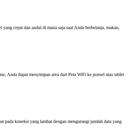
yang cepat dan andal di mana saja saat Anda berbelanja, makan,
line, Anda dapat menyimpan area dari Peta WiFi ke ponsel atau tablet
at pada koneksi yang lambat dengan mengurangi jumlah data yang