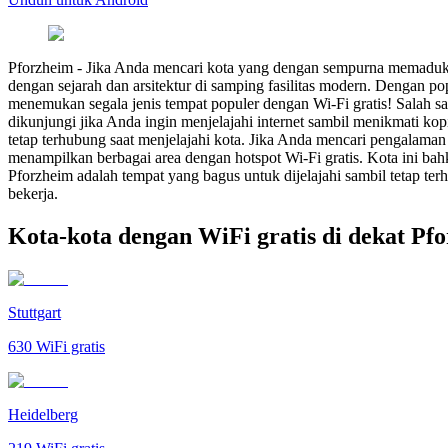
Pforzheim
-
Jika Anda mencari kota yang dengan sempurna memadukan
dengan sejarah dan arsitektur di samping fasilitas modern. Dengan po
menemukan segala jenis tempat populer dengan Wi-Fi gratis! Salah sa
dikunjungi jika Anda ingin menjelajahi internet sambil menikmati k
tetap terhubung saat menjelajahi kota. Jika Anda mencari pengalam
menampilkan berbagai area dengan hotspot Wi-Fi gratis. Kota ini b
Pforzheim adalah tempat yang bagus untuk dijelajahi sambil tetap ter
bekerja.
Kota-kota dengan WiFi gratis di dekat Pf
Stuttgart
630
WiFi gratis
Heidelberg