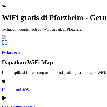
84
WiFi gratis di
Pforzheim
-
Ger
Terhubung dengan hotspot WiFi terbaik di
Pforzheim
Perluas peta
Dapatkan WiFi Map
Unduh aplikasi ini sekarang untuk mendapatkan jutaan hotspot WiF
Unduh untuk iOS
Unduh untuk Android