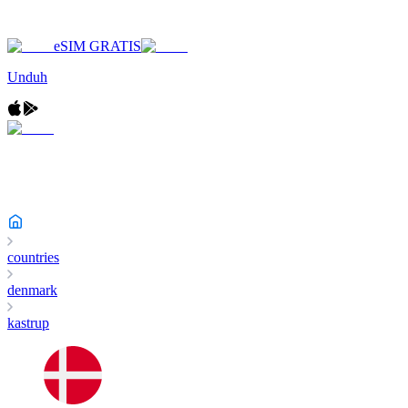
eSIM GRATIS
Unduh
countries
denmark
kastrup