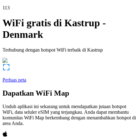
113
WiFi gratis di
Kastrup
-
Denmark
Terhubung dengan hotspot WiFi terbaik di
Kastrup
Perluas peta
Dapatkan WiFi Map
Unduh aplikasi ini sekarang untuk mendapatkan jutaan hotspot
WiFi, data seluler eSIM yang terjangkau. Anda dapat membantu
komunitas WiFi Map berkembang dengan menambahkan hotspot di
area Anda.