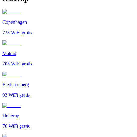
Copenhagen
738
WiFi gratis
Malmö
705
WiFi gratis
Frederiksberg
93
WiFi gratis
Hellerup
76
WiFi gratis