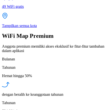
49
WiFi gratis
Tampilkan semua kota
WiFi Map Premium
Anggota premium memiliki akses eksklusif ke fitur-fitur tambahan
dalam aplikasi
Bulanan
Tahunan
Hemat hingga
50%
dengan beralih ke keanggotaan tahunan
Tahunan