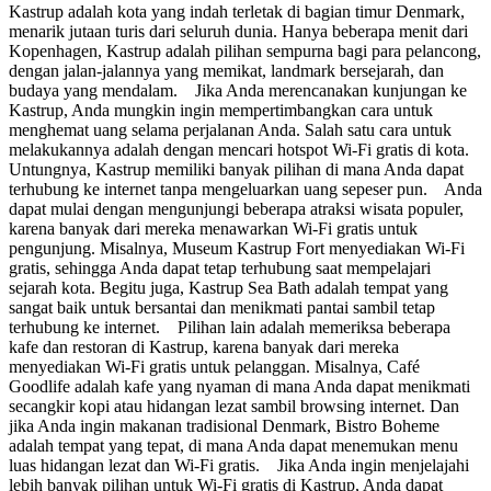
Kastrup adalah kota yang indah terletak di bagian timur Denmark,
menarik jutaan turis dari seluruh dunia. Hanya beberapa menit dari
Kopenhagen, Kastrup adalah pilihan sempurna bagi para pelancong,
dengan jalan-jalannya yang memikat, landmark bersejarah, dan
budaya yang mendalam. Jika Anda merencanakan kunjungan ke
Kastrup, Anda mungkin ingin mempertimbangkan cara untuk
menghemat uang selama perjalanan Anda. Salah satu cara untuk
melakukannya adalah dengan mencari hotspot Wi-Fi gratis di kota.
Untungnya, Kastrup memiliki banyak pilihan di mana Anda dapat
terhubung ke internet tanpa mengeluarkan uang sepeser pun. Anda
dapat mulai dengan mengunjungi beberapa atraksi wisata populer,
karena banyak dari mereka menawarkan Wi-Fi gratis untuk
pengunjung. Misalnya, Museum Kastrup Fort menyediakan Wi-Fi
gratis, sehingga Anda dapat tetap terhubung saat mempelajari
sejarah kota. Begitu juga, Kastrup Sea Bath adalah tempat yang
sangat baik untuk bersantai dan menikmati pantai sambil tetap
terhubung ke internet. Pilihan lain adalah memeriksa beberapa
kafe dan restoran di Kastrup, karena banyak dari mereka
menyediakan Wi-Fi gratis untuk pelanggan. Misalnya, Café
Goodlife adalah kafe yang nyaman di mana Anda dapat menikmati
secangkir kopi atau hidangan lezat sambil browsing internet. Dan
jika Anda ingin makanan tradisional Denmark, Bistro Boheme
adalah tempat yang tepat, di mana Anda dapat menemukan menu
luas hidangan lezat dan Wi-Fi gratis. Jika Anda ingin menjelajahi
lebih banyak pilihan untuk Wi-Fi gratis di Kastrup, Anda dapat