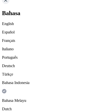
Bahasa
English
Español
Français
Italiano
Português
Deutsch
Türkçe
Bahasa Indonesia
Bahasa Melayu
Dutch