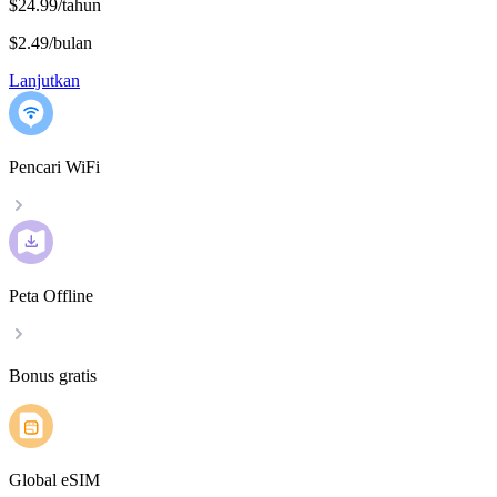
$24.99/tahun
$2.49
/
bulan
Lanjutkan
Pencari WiFi
Peta Offline
Bonus gratis
Global eSIM