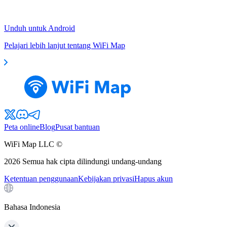
Unduh untuk Android
Pelajari lebih lanjut tentang WiFi Map
Peta online
Blog
Pusat bantuan
WiFi Map LLC ©
2026
Semua hak cipta dilindungi undang-undang
Ketentuan penggunaan
Kebijakan privasi
Hapus akun
Bahasa Indonesia