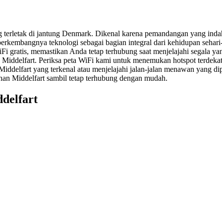
g terletak di jantung Denmark. Dikenal karena pemandangan yang inda
erkembangnya teknologi sebagai bagian integral dari kehidupan sehari-
Fi gratis, memastikan Anda tetap terhubung saat menjelajahi segala ya
h Middelfart. Periksa peta WiFi kami untuk menemukan hotspot terdek
Middelfart yang terkenal atau menjelajahi jalan-jalan menawan yang d
dahan Middelfart sambil tetap terhubung dengan mudah.
ddelfart