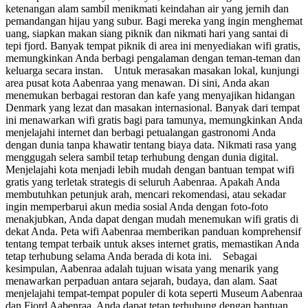
ketenangan alam sambil menikmati keindahan air yang jernih dan
pemandangan hijau yang subur. Bagi mereka yang ingin menghemat
uang, siapkan makan siang piknik dan nikmati hari yang santai di
tepi fjord. Banyak tempat piknik di area ini menyediakan wifi gratis,
memungkinkan Anda berbagi pengalaman dengan teman-teman dan
keluarga secara instan. Untuk merasakan masakan lokal, kunjungi
area pusat kota Aabenraa yang menawan. Di sini, Anda akan
menemukan berbagai restoran dan kafe yang menyajikan hidangan
Denmark yang lezat dan masakan internasional. Banyak dari tempat
ini menawarkan wifi gratis bagi para tamunya, memungkinkan Anda
menjelajahi internet dan berbagi petualangan gastronomi Anda
dengan dunia tanpa khawatir tentang biaya data. Nikmati rasa yang
menggugah selera sambil tetap terhubung dengan dunia digital.
Menjelajahi kota menjadi lebih mudah dengan bantuan tempat wifi
gratis yang terletak strategis di seluruh Aabenraa. Apakah Anda
membutuhkan petunjuk arah, mencari rekomendasi, atau sekadar
ingin memperbarui akun media sosial Anda dengan foto-foto
menakjubkan, Anda dapat dengan mudah menemukan wifi gratis di
dekat Anda. Peta wifi Aabenraa memberikan panduan komprehensif
tentang tempat terbaik untuk akses internet gratis, memastikan Anda
tetap terhubung selama Anda berada di kota ini. Sebagai
kesimpulan, Aabenraa adalah tujuan wisata yang menarik yang
menawarkan perpaduan antara sejarah, budaya, dan alam. Saat
menjelajahi tempat-tempat populer di kota seperti Museum Aabenraa
dan Fjord Aabenraa, Anda dapat tetap terhubung dengan bantuan