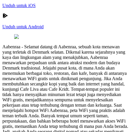
Unduh untuk iOS
Unduh untuk Android
Aabenraa
-
Selamat datang di Aabenraa, sebuah kota menawan
yang terletak di Denmark selatan. Dikenal karena sejarahnya yang
kaya dan lingkungan alam yang menakjubkan, Aabenraa
menawarkan perpaduan unik antara atraksi modern dan budaya
Denmark tradisional. Jelajahi pusat kota, di mana Anda akan
menemukan berbagai toko, restoran, dan kafe, banyak di antaranya
menawarkan WiFi gratis untuk dinikmati pengunjung. Jika Anda
membutuhkan secangkir kopi yang baik dan internet yang handal,
kunjungi Cafe Liva atau Cafe Kridt. Tempat-tempat populer ini
tidak hanya menyajikan minuman lezat tetapi juga menyediakan
WiFi gratis, menjadikannya sempurna untuk menyelesaikan
pekerjaan atau tetap terhubung dengan teman dan keluarga. Saat
menjelajahi hotspot WiFi Aabenraa, peta WiFi yang praktis adalah
teman terbaik Anda. Banyak tempat umum seperti taman,
perpustakaan, dan bahkan beberapa hotel menawarkan akses WiFi
gratis, memastikan Anda tetap terhubung di mana pun Anda berada.
Jadi, apakah Anda seorang digital nomad atau sekadar menikmati