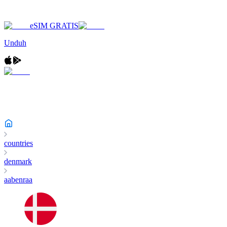
eSIM GRATIS
Unduh
countries
denmark
aabenraa