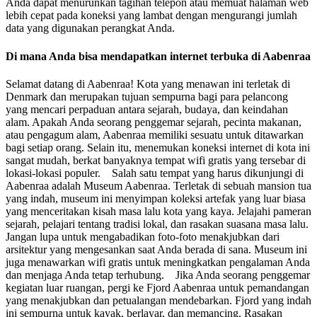
Anda dapat menurunkan tagihan telepon atau memuat halaman web
lebih cepat pada koneksi yang lambat dengan mengurangi jumlah
data yang digunakan perangkat Anda.
Di mana Anda bisa mendapatkan internet terbuka di Aabenraa
Selamat datang di Aabenraa! Kota yang menawan ini terletak di
Denmark dan merupakan tujuan sempurna bagi para pelancong
yang mencari perpaduan antara sejarah, budaya, dan keindahan
alam. Apakah Anda seorang penggemar sejarah, pecinta makanan,
atau pengagum alam, Aabenraa memiliki sesuatu untuk ditawarkan
bagi setiap orang. Selain itu, menemukan koneksi internet di kota ini
sangat mudah, berkat banyaknya tempat wifi gratis yang tersebar di
lokasi-lokasi populer. Salah satu tempat yang harus dikunjungi di
Aabenraa adalah Museum Aabenraa. Terletak di sebuah mansion tua
yang indah, museum ini menyimpan koleksi artefak yang luar biasa
yang menceritakan kisah masa lalu kota yang kaya. Jelajahi pameran
sejarah, pelajari tentang tradisi lokal, dan rasakan suasana masa lalu.
Jangan lupa untuk mengabadikan foto-foto menakjubkan dari
arsitektur yang mengesankan saat Anda berada di sana. Museum ini
juga menawarkan wifi gratis untuk meningkatkan pengalaman Anda
dan menjaga Anda tetap terhubung. Jika Anda seorang penggemar
kegiatan luar ruangan, pergi ke Fjord Aabenraa untuk pemandangan
yang menakjubkan dan petualangan mendebarkan. Fjord yang indah
ini sempurna untuk kayak, berlayar, dan memancing. Rasakan