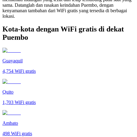
sama. Datanglah dan rasakan keindahan Puembo, dengan
kenyamanan tambahan dari WiFi gratis yang tersedia di berbagai
lokasi.
Kota-kota dengan WiFi gratis di dekat
Puembo
Guayaquil
4,754
WiFi gratis
Quito
1,703
WiFi gratis
Ambato
498
WiFi gratis