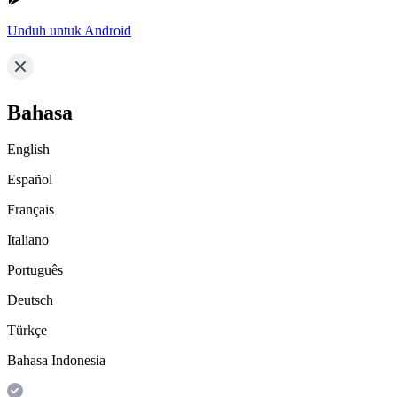
Unduh untuk Android
Bahasa
English
Español
Français
Italiano
Português
Deutsch
Türkçe
Bahasa Indonesia