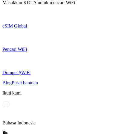
Masukkan
KOTA
untuk mencari WiFi
eSIM Global
Pencari WiFi
Dompet $WiFi
Blog
Pusat bantuan
Ikuti kami
Bahasa Indonesia