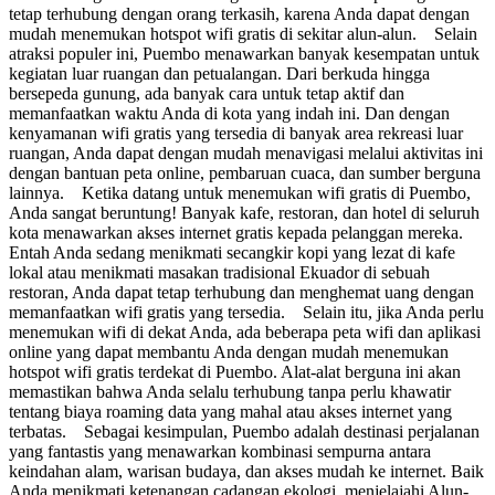
tetap terhubung dengan orang terkasih, karena Anda dapat dengan
mudah menemukan hotspot wifi gratis di sekitar alun-alun. Selain
atraksi populer ini, Puembo menawarkan banyak kesempatan untuk
kegiatan luar ruangan dan petualangan. Dari berkuda hingga
bersepeda gunung, ada banyak cara untuk tetap aktif dan
memanfaatkan waktu Anda di kota yang indah ini. Dan dengan
kenyamanan wifi gratis yang tersedia di banyak area rekreasi luar
ruangan, Anda dapat dengan mudah menavigasi melalui aktivitas ini
dengan bantuan peta online, pembaruan cuaca, dan sumber berguna
lainnya. Ketika datang untuk menemukan wifi gratis di Puembo,
Anda sangat beruntung! Banyak kafe, restoran, dan hotel di seluruh
kota menawarkan akses internet gratis kepada pelanggan mereka.
Entah Anda sedang menikmati secangkir kopi yang lezat di kafe
lokal atau menikmati masakan tradisional Ekuador di sebuah
restoran, Anda dapat tetap terhubung dan menghemat uang dengan
memanfaatkan wifi gratis yang tersedia. Selain itu, jika Anda perlu
menemukan wifi di dekat Anda, ada beberapa peta wifi dan aplikasi
online yang dapat membantu Anda dengan mudah menemukan
hotspot wifi gratis terdekat di Puembo. Alat-alat berguna ini akan
memastikan bahwa Anda selalu terhubung tanpa perlu khawatir
tentang biaya roaming data yang mahal atau akses internet yang
terbatas. Sebagai kesimpulan, Puembo adalah destinasi perjalanan
yang fantastis yang menawarkan kombinasi sempurna antara
keindahan alam, warisan budaya, dan akses mudah ke internet. Baik
Anda menikmati ketenangan cadangan ekologi, menjelajahi Alun-