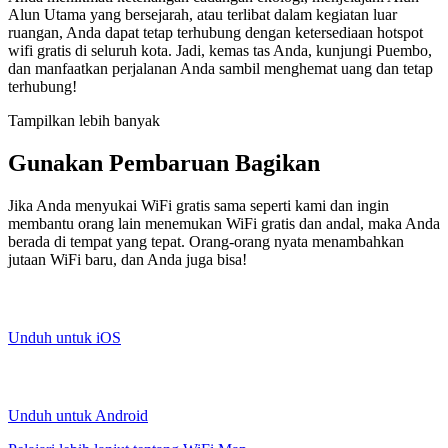
Alun Utama yang bersejarah, atau terlibat dalam kegiatan luar
ruangan, Anda dapat tetap terhubung dengan ketersediaan hotspot
wifi gratis di seluruh kota. Jadi, kemas tas Anda, kunjungi Puembo,
dan manfaatkan perjalanan Anda sambil menghemat uang dan tetap
terhubung!
Tampilkan lebih banyak
Gunakan Pembaruan Bagikan
Jika Anda menyukai WiFi gratis sama seperti kami dan ingin
membantu orang lain menemukan WiFi gratis dan andal, maka Anda
berada di tempat yang tepat. Orang-orang nyata menambahkan
jutaan WiFi baru, dan Anda juga bisa!
Unduh untuk iOS
Unduh untuk Android