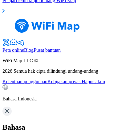
Pelajari lebih lanjut tentang WiFi Map
Peta online
Blog
Pusat bantuan
WiFi Map LLC ©
2026
Semua hak cipta dilindungi undang-undang
Ketentuan penggunaan
Kebijakan privasi
Hapus akun
Bahasa Indonesia
Bahasa