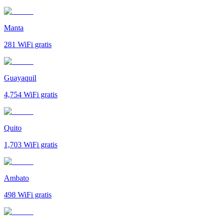
Manta
281
WiFi gratis
Guayaquil
4,754
WiFi gratis
Quito
1,703
WiFi gratis
Ambato
498
WiFi gratis