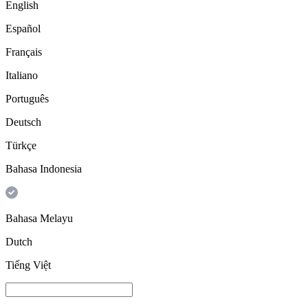
English
Español
Français
Italiano
Português
Deutsch
Türkçe
Bahasa Indonesia
Bahasa Melayu
Dutch
Tiếng Việt