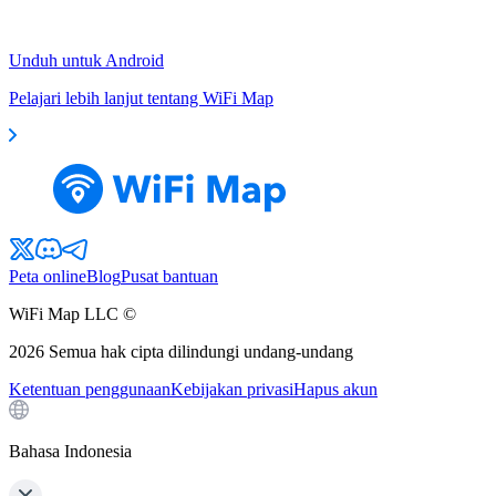
Unduh untuk Android
Pelajari lebih lanjut tentang WiFi Map
Peta online
Blog
Pusat bantuan
WiFi Map LLC ©
2026
Semua hak cipta dilindungi undang-undang
Ketentuan penggunaan
Kebijakan privasi
Hapus akun
Bahasa Indonesia