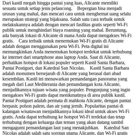
Dari kastil megah hingga pantai yang luas, Alicante memiliki
sesuatu untuk setiap jenis pelancong. Bepergian bisa menjadi
urusan yang mahal, dan mencari cara untuk menghemat uang selalu
merupakan strategi yang bijaksana. Salah satu cara terbaik untuk
melakukannya adalah dengan mencari fasilitas gratis seperti Wi-Fi
publik untuk menghindari biaya roaming yang mahal. Beruntung,
ada banyak lokasi di Alicante di mana Anda dapat mengakses Wi-Fi
gratis. Cara terbaik untuk menemukan Wi-Fi gratis di Alicante
adalah dengan menggunakan peta Wi-Fi. Peta digital ini
memungkinkan Anda menemukan hotspot terdekat untuk terhubung
ke internet dari smartphone atau laptop Anda. Saat di Alicante,
perhatikan hotspot di lokasi populer seperti Kastil Santa Barbara,
Pantai Postiguet, dan Katedral San Nicolas. Kastil Santa Barbara
adalah monumen bersejarah di Alicante yang berasal dari abad
kesembilan. Kastil ini menawarkan pemandangan panorama yang
megah dari Laut Mediterania dan pemandangan kota Alicante,
menjadikannya tujuan wisata yang populer. Pengunjung yang ingin
mengakses Wi-Fi gratis dapat menikmatinya di area publik kastil.
Pantai Postiguet adalah permata di mahkota Alicante, dengan pantai
berpasir, pohon palem, dan air yang jernih. Popularitas pantai di
kalangan wisatawan menjadikannya lokasi ideal untuk akses Wi-Fi
gratis. Anda dapat terhubung ke hotspot Wi-Fi terdekat dan tetap
terhubung dengan keluarga dan teman yang akan datang sambil
mengagumi pemandangan laut yang menakjubkan. Katedral San
Nicolas adalah salah satu sorotan utama Alicante, dan Wi-Fi gratis