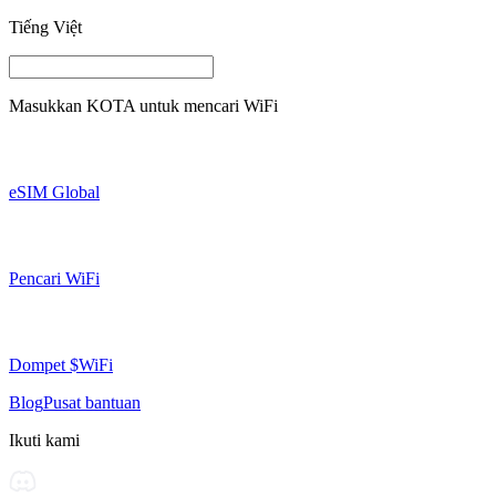
Tiếng Việt
Masukkan
KOTA
untuk mencari WiFi
eSIM Global
Pencari WiFi
Dompet $WiFi
Blog
Pusat bantuan
Ikuti kami