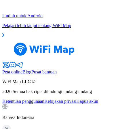
Unduh untuk Android
Pelajari lebih lanjut tentang WiFi Map
Peta online
Blog
Pusat bantuan
WiFi Map LLC ©
2026
Semua hak cipta dilindungi undang-undang
Ketentuan penggunaan
Kebijakan privasi
Hapus akun
Bahasa Indonesia