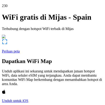
230
WiFi gratis di
Mijas
-
Spain
Terhubung dengan hotspot WiFi terbaik di
Mijas
Perluas peta
Dapatkan WiFi Map
Unduh aplikasi ini sekarang untuk mendapatkan jutaan hotspot
WiFi, data seluler eSIM yang terjangkau. Anda dapat membantu
komunitas WiFi Map berkembang dengan menambahkan hotspot di
area Anda.
Unduh untuk iOS