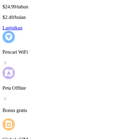
$24.99/tahun
$2.49
/
bulan
Lanjutkan
Pencari WiFi
Peta Offline
Bonus gratis