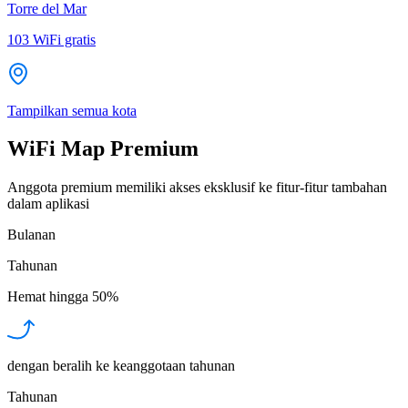
Torre del Mar
103
WiFi gratis
Tampilkan semua kota
WiFi Map Premium
Anggota premium memiliki akses eksklusif ke fitur-fitur tambahan
dalam aplikasi
Bulanan
Tahunan
Hemat hingga
50%
dengan beralih ke keanggotaan tahunan
Tahunan