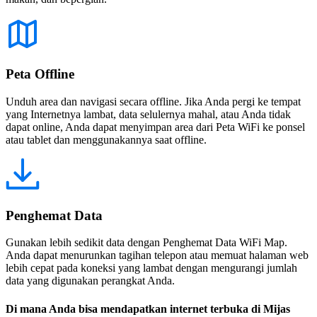
Peta Offline
Unduh area dan navigasi secara offline. Jika Anda pergi ke tempat
yang Internetnya lambat, data selulernya mahal, atau Anda tidak
dapat online, Anda dapat menyimpan area dari Peta WiFi ke ponsel
atau tablet dan menggunakannya saat offline.
Penghemat Data
Gunakan lebih sedikit data dengan Penghemat Data WiFi Map.
Anda dapat menurunkan tagihan telepon atau memuat halaman web
lebih cepat pada koneksi yang lambat dengan mengurangi jumlah
data yang digunakan perangkat Anda.
Di mana Anda bisa mendapatkan internet terbuka di Mijas