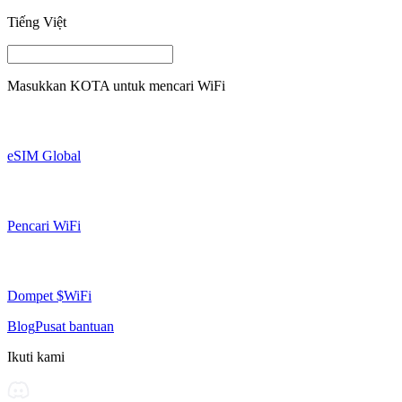
Tiếng Việt
Masukkan
KOTA
untuk mencari WiFi
eSIM Global
Pencari WiFi
Dompet $WiFi
Blog
Pusat bantuan
Ikuti kami