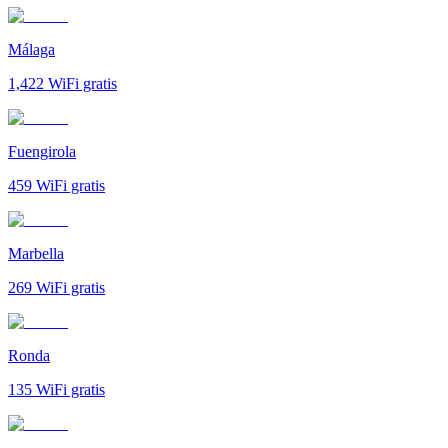
Málaga
1,422
WiFi gratis
Fuengirola
459
WiFi gratis
Marbella
269
WiFi gratis
Ronda
135
WiFi gratis