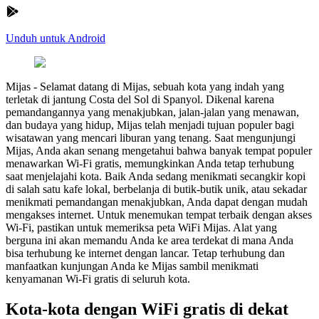
Unduh untuk Android
Mijas
-
Selamat datang di Mijas, sebuah kota yang indah yang
terletak di jantung Costa del Sol di Spanyol. Dikenal karena
pemandangannya yang menakjubkan, jalan-jalan yang menawan,
dan budaya yang hidup, Mijas telah menjadi tujuan populer bagi
wisatawan yang mencari liburan yang tenang. Saat mengunjungi
Mijas, Anda akan senang mengetahui bahwa banyak tempat populer
menawarkan Wi-Fi gratis, memungkinkan Anda tetap terhubung
saat menjelajahi kota. Baik Anda sedang menikmati secangkir kopi
di salah satu kafe lokal, berbelanja di butik-butik unik, atau sekadar
menikmati pemandangan menakjubkan, Anda dapat dengan mudah
mengakses internet. Untuk menemukan tempat terbaik dengan akses
Wi-Fi, pastikan untuk memeriksa peta WiFi Mijas. Alat yang
berguna ini akan memandu Anda ke area terdekat di mana Anda
bisa terhubung ke internet dengan lancar. Tetap terhubung dan
manfaatkan kunjungan Anda ke Mijas sambil menikmati
kenyamanan Wi-Fi gratis di seluruh kota.
Kota-kota dengan WiFi gratis di dekat