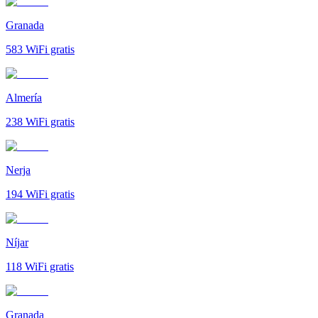
Granada
583
WiFi gratis
Almería
238
WiFi gratis
Nerja
194
WiFi gratis
Níjar
118
WiFi gratis
Granada