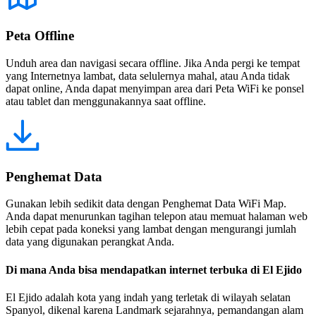
Peta Offline
Unduh area dan navigasi secara offline. Jika Anda pergi ke tempat
yang Internetnya lambat, data selulernya mahal, atau Anda tidak
dapat online, Anda dapat menyimpan area dari Peta WiFi ke ponsel
atau tablet dan menggunakannya saat offline.
Penghemat Data
Gunakan lebih sedikit data dengan Penghemat Data WiFi Map.
Anda dapat menurunkan tagihan telepon atau memuat halaman web
lebih cepat pada koneksi yang lambat dengan mengurangi jumlah
data yang digunakan perangkat Anda.
Di mana Anda bisa mendapatkan internet terbuka di El Ejido
El Ejido adalah kota yang indah yang terletak di wilayah selatan
Spanyol, dikenal karena Landmark sejarahnya, pemandangan alam