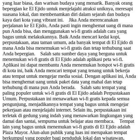
yang luar biasa, dan warisan budaya yang menarik. Banyak orang
bepergian ke El Ejido untuk menjelajahi atraksi uniknya, meresapi
suasana lokal, dan membenamkan diri dalam sejarah dan budaya
kaya dari kota yang vibrant ini. Jika Anda merencanakan
perjalanan ke El Ejido, Anda pasti ingin menghemat uang di mana
pun Anda bisa, dan menggunakan wi-fi gratis adalah cara yang
bagus untuk melakukannya. Baik Anda mencari kedai kopi,
perpustakaan, atau taman umum, ada banyak tempat di El Ejido di
mana Anda bisa menemukan wi-fi gratis dan tetap terhubung saat
Anda bepergian. Salah satu sumber daya yang berguna untuk
menemukan wi-fi gratis di El Ejido adalah aplikasi peta wi-fi.
Aplikasi ini dapat membantu Anda menemukan hotspot wi-fi gratis
di kota ini, baik Anda mencari tempat yang tenang untuk bekerja
atau tempat untuk mengejar media sosial. Dengan aplikasi ini, Anda
bisa menghemat uang untuk paket data yang mahal dan tetap
terhubung di mana pun Anda berada. Salah satu tempat yang
paling populer untuk wi-fi gratis di El Ejido adalah Perpustakaan
Umum. Perpustakaan ini menawarkan wi-fi gratis kepada semua
pengunjung, menjadikannya tempat yang bagus untuk mengejar
pekerjaan atau menjelajahi internet. Selain itu, perpustakaan ini
terletak di gedung yang indah yang menawarkan lingkungan yang
damai dan santai, sempurna untuk belajar atau membaca. Tempat
lain yang bagus untuk menemukan wi-fi gratis di El Ejido adalah
Plaza Mayor. Alun-alun publik yang luas ini merupakan tempat
berkumpul yang populer bagi penduduk lokal dan wisatawan,