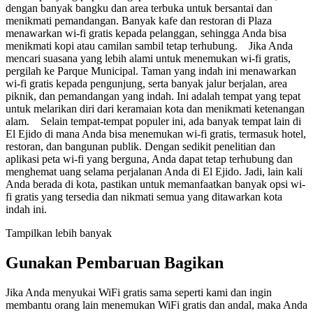
dengan banyak bangku dan area terbuka untuk bersantai dan
menikmati pemandangan. Banyak kafe dan restoran di Plaza
menawarkan wi-fi gratis kepada pelanggan, sehingga Anda bisa
menikmati kopi atau camilan sambil tetap terhubung. Jika Anda
mencari suasana yang lebih alami untuk menemukan wi-fi gratis,
pergilah ke Parque Municipal. Taman yang indah ini menawarkan
wi-fi gratis kepada pengunjung, serta banyak jalur berjalan, area
piknik, dan pemandangan yang indah. Ini adalah tempat yang tepat
untuk melarikan diri dari keramaian kota dan menikmati ketenangan
alam. Selain tempat-tempat populer ini, ada banyak tempat lain di
El Ejido di mana Anda bisa menemukan wi-fi gratis, termasuk hotel,
restoran, dan bangunan publik. Dengan sedikit penelitian dan
aplikasi peta wi-fi yang berguna, Anda dapat tetap terhubung dan
menghemat uang selama perjalanan Anda di El Ejido. Jadi, lain kali
Anda berada di kota, pastikan untuk memanfaatkan banyak opsi wi-
fi gratis yang tersedia dan nikmati semua yang ditawarkan kota
indah ini.
Tampilkan lebih banyak
Gunakan Pembaruan Bagikan
Jika Anda menyukai WiFi gratis sama seperti kami dan ingin
membantu orang lain menemukan WiFi gratis dan andal, maka Anda