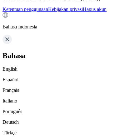
Ketentuan penggunaan
Kebijakan privasi
Hapus akun
Bahasa Indonesia
Bahasa
English
Español
Français
Italiano
Português
Deutsch
Türkçe