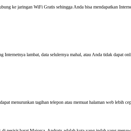
g ke jaringan WiFi Gratis sehingga Anda bisa mendapatkan Internet 
ng Internetnya lambat, data selulernya mahal, atau Anda tidak dapat on
dapat menurunkan tagihan telepon atau memuat halaman web lebih cep
 di pesisir barat Majorca, Andratx adalah kota yang indah yang men