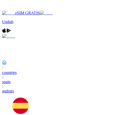
eSIM GRATIS
Unduh
countries
spain
andratx