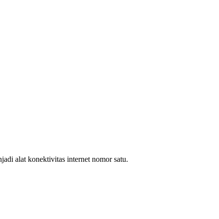
i alat konektivitas internet nomor satu.