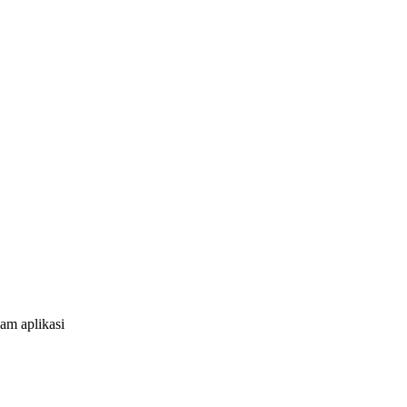
am aplikasi