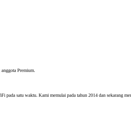
 anggota Premium.
i pada satu waktu. Kami memulai pada tahun 2014 dan sekarang menjad