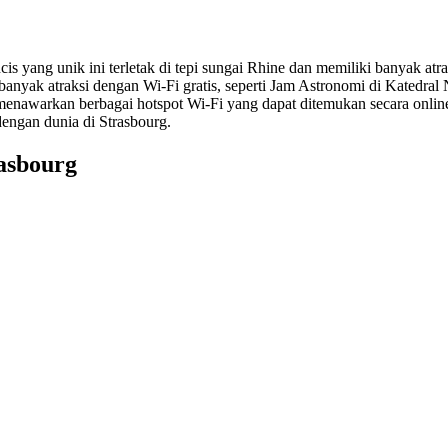
is yang unik ini terletak di tepi sungai Rhine dan memiliki banyak 
banyak atraksi dengan Wi-Fi gratis, seperti Jam Astronomi di Katedr
 menawarkan berbagai hotspot Wi-Fi yang dapat ditemukan secara onlin
engan dunia di Strasbourg.
rasbourg