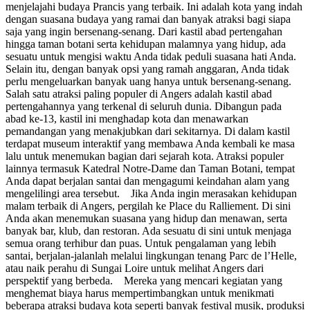
menjelajahi budaya Prancis yang terbaik. Ini adalah kota yang indah
dengan suasana budaya yang ramai dan banyak atraksi bagi siapa
saja yang ingin bersenang-senang. Dari kastil abad pertengahan
hingga taman botani serta kehidupan malamnya yang hidup, ada
sesuatu untuk mengisi waktu Anda tidak peduli suasana hati Anda.
Selain itu, dengan banyak opsi yang ramah anggaran, Anda tidak
perlu mengeluarkan banyak uang hanya untuk bersenang-senang.
Salah satu atraksi paling populer di Angers adalah kastil abad
pertengahannya yang terkenal di seluruh dunia. Dibangun pada
abad ke-13, kastil ini menghadap kota dan menawarkan
pemandangan yang menakjubkan dari sekitarnya. Di dalam kastil
terdapat museum interaktif yang membawa Anda kembali ke masa
lalu untuk menemukan bagian dari sejarah kota. Atraksi populer
lainnya termasuk Katedral Notre-Dame dan Taman Botani, tempat
Anda dapat berjalan santai dan mengagumi keindahan alam yang
mengelilingi area tersebut. Jika Anda ingin merasakan kehidupan
malam terbaik di Angers, pergilah ke Place du Ralliement. Di sini
Anda akan menemukan suasana yang hidup dan menawan, serta
banyak bar, klub, dan restoran. Ada sesuatu di sini untuk menjaga
semua orang terhibur dan puas. Untuk pengalaman yang lebih
santai, berjalan-jalanlah melalui lingkungan tenang Parc de l’Helle,
atau naik perahu di Sungai Loire untuk melihat Angers dari
perspektif yang berbeda. Mereka yang mencari kegiatan yang
menghemat biaya harus mempertimbangkan untuk menikmati
beberapa atraksi budaya kota seperti banyak festival musik, produksi