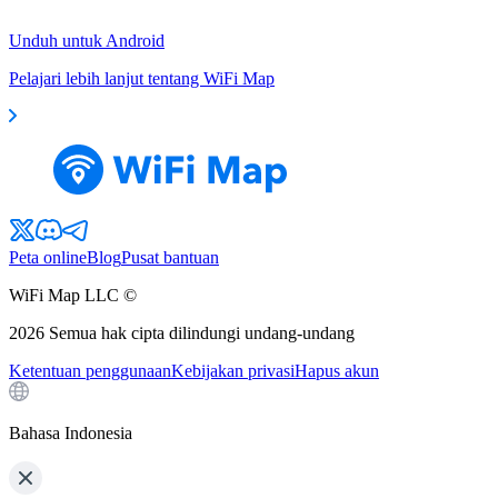
Unduh untuk Android
Pelajari lebih lanjut tentang WiFi Map
Peta online
Blog
Pusat bantuan
WiFi Map LLC ©
2026
Semua hak cipta dilindungi undang-undang
Ketentuan penggunaan
Kebijakan privasi
Hapus akun
Bahasa Indonesia