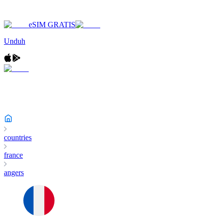
eSIM GRATIS
Unduh
countries
france
angers