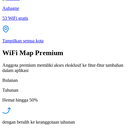
Aubagne
53
WiFi gratis
Tampilkan semua kota
WiFi Map Premium
Anggota premium memiliki akses eksklusif ke fitur-fitur tambahan
dalam aplikasi
Bulanan
Tahunan
Hemat hingga
50%
dengan beralih ke keanggotaan tahunan