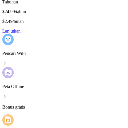
Tahunan
$24.99/tahun
$2.49
/
bulan
Lanjutkan
Pencari WiFi
Peta Offline
Bonus gratis