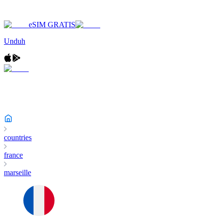
eSIM GRATIS
Unduh
countries
france
marseille