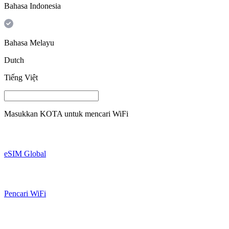
Bahasa Indonesia
Bahasa Melayu
Dutch
Tiếng Việt
Masukkan
KOTA
untuk mencari WiFi
eSIM Global
Pencari WiFi