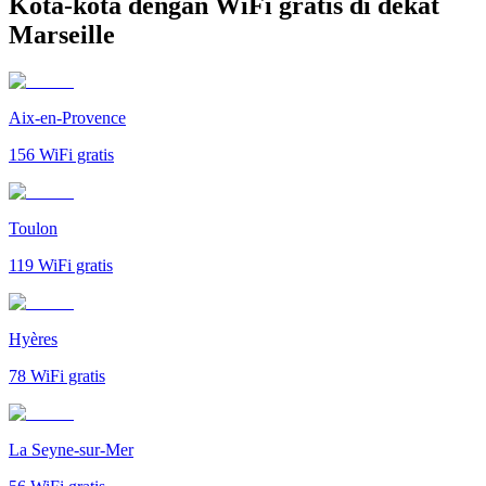
Kota-kota dengan WiFi gratis di dekat
Marseille
Aix-en-Provence
156
WiFi gratis
Toulon
119
WiFi gratis
Hyères
78
WiFi gratis
La Seyne-sur-Mer