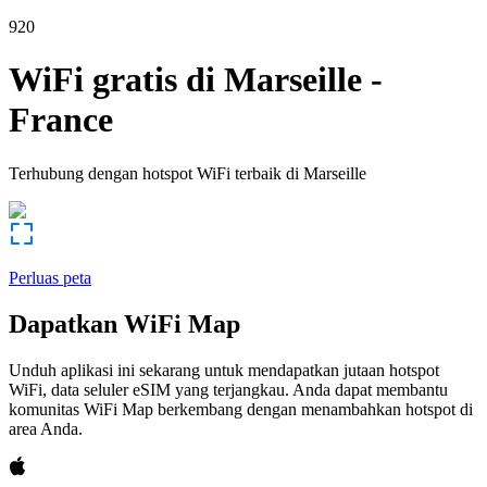
920
WiFi gratis di
Marseille
-
France
Terhubung dengan hotspot WiFi terbaik di
Marseille
Perluas peta
Dapatkan WiFi Map
Unduh aplikasi ini sekarang untuk mendapatkan jutaan hotspot
WiFi, data seluler eSIM yang terjangkau. Anda dapat membantu
komunitas WiFi Map berkembang dengan menambahkan hotspot di
area Anda.