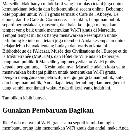
Marseille tidak hanya untuk kopi yang luar biasa tetapi juga untuk
kemungkinan bekerja dan berkomunikasi secara online. Beberapa
kafe populer untuk Wi-Fi gratis termasuk Cafe de l'Abbeye, Le
Cours, dan Le Café du Commerce. Terakhir, bangunan publik
seperti perpustakaan, museum, dan balai kota juga merupakan
tempat yang baik untuk menemukan Wi-Fi gratis di Marseille.
Tempat-tempat ini tidak hanya menawarkan kesempatan untuk
terhubung ke internet, tetapi juga memberi Anda kesempatan untuk
belajar lebih banyak tentang budaya dan warisan kota ini.
Bibliothèque de l'Alcazar, Musée des Civilisations de l'Europe et de
la Méditerranée (MuCEM), dan Hôtel de Ville adalah beberapa
bangunan publik di Marseille yang menyediakan Wi-Fi gratis
kepada pengunjung. Kesimpulannya, Marseille adalah kota yang
menawarkan berbagai pilihan untuk menemukan Wi-Fi gratis.
Dengan menggunakan peta wifi, mengunjungi taman publik, kafe,
dan bangunan publik, Anda dapat tetap terhubung dan menghemat
uang sambil menikmati waktu Anda di kota yang indah ini.
Tampilkan lebih banyak
Gunakan Pembaruan Bagikan
Jika Anda menyukai WiFi gratis sama seperti kami dan ingin
membantu orang lain menemukan WiFi gratis dan andal, maka Anda