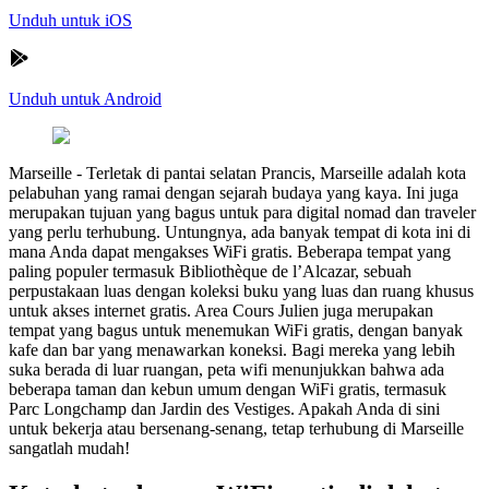
Unduh untuk iOS
Unduh untuk Android
Marseille
-
Terletak di pantai selatan Prancis, Marseille adalah kota
pelabuhan yang ramai dengan sejarah budaya yang kaya. Ini juga
merupakan tujuan yang bagus untuk para digital nomad dan traveler
yang perlu terhubung. Untungnya, ada banyak tempat di kota ini di
mana Anda dapat mengakses WiFi gratis. Beberapa tempat yang
paling populer termasuk Bibliothèque de l’Alcazar, sebuah
perpustakaan luas dengan koleksi buku yang luas dan ruang khusus
untuk akses internet gratis. Area Cours Julien juga merupakan
tempat yang bagus untuk menemukan WiFi gratis, dengan banyak
kafe dan bar yang menawarkan koneksi. Bagi mereka yang lebih
suka berada di luar ruangan, peta wifi menunjukkan bahwa ada
beberapa taman dan kebun umum dengan WiFi gratis, termasuk
Parc Longchamp dan Jardin des Vestiges. Apakah Anda di sini
untuk bekerja atau bersenang-senang, tetap terhubung di Marseille
sangatlah mudah!