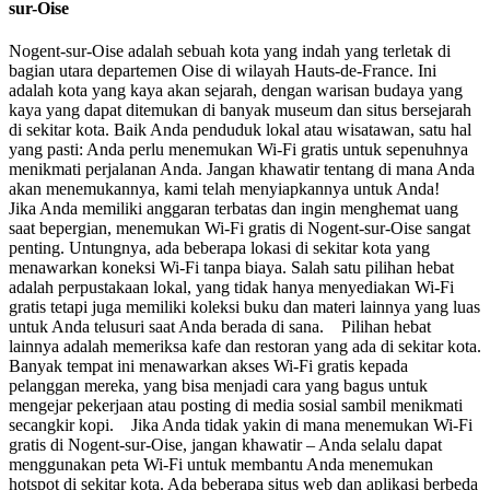
sur-Oise
Nogent-sur-Oise adalah sebuah kota yang indah yang terletak di
bagian utara departemen Oise di wilayah Hauts-de-France. Ini
adalah kota yang kaya akan sejarah, dengan warisan budaya yang
kaya yang dapat ditemukan di banyak museum dan situs bersejarah
di sekitar kota. Baik Anda penduduk lokal atau wisatawan, satu hal
yang pasti: Anda perlu menemukan Wi-Fi gratis untuk sepenuhnya
menikmati perjalanan Anda. Jangan khawatir tentang di mana Anda
akan menemukannya, kami telah menyiapkannya untuk Anda!
Jika Anda memiliki anggaran terbatas dan ingin menghemat uang
saat bepergian, menemukan Wi-Fi gratis di Nogent-sur-Oise sangat
penting. Untungnya, ada beberapa lokasi di sekitar kota yang
menawarkan koneksi Wi-Fi tanpa biaya. Salah satu pilihan hebat
adalah perpustakaan lokal, yang tidak hanya menyediakan Wi-Fi
gratis tetapi juga memiliki koleksi buku dan materi lainnya yang luas
untuk Anda telusuri saat Anda berada di sana. Pilihan hebat
lainnya adalah memeriksa kafe dan restoran yang ada di sekitar kota.
Banyak tempat ini menawarkan akses Wi-Fi gratis kepada
pelanggan mereka, yang bisa menjadi cara yang bagus untuk
mengejar pekerjaan atau posting di media sosial sambil menikmati
secangkir kopi. Jika Anda tidak yakin di mana menemukan Wi-Fi
gratis di Nogent-sur-Oise, jangan khawatir – Anda selalu dapat
menggunakan peta Wi-Fi untuk membantu Anda menemukan
hotspot di sekitar kota. Ada beberapa situs web dan aplikasi berbeda