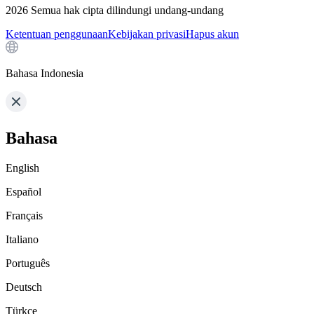
2026
Semua hak cipta dilindungi undang-undang
Ketentuan penggunaan
Kebijakan privasi
Hapus akun
Bahasa Indonesia
Bahasa
English
Español
Français
Italiano
Português
Deutsch
Türkçe