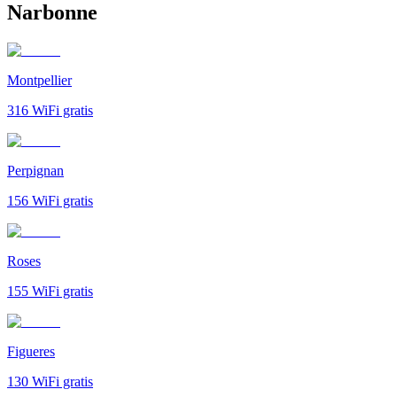
Narbonne
Montpellier
316
WiFi gratis
Perpignan
156
WiFi gratis
Roses
155
WiFi gratis
Figueres
130
WiFi gratis