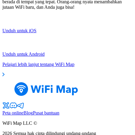
berada di tempat yang tepat. Orang-orang nyata menambahkan
jutaan WiFi baru, dan Anda juga bisa!
Unduh untuk iOS
Unduh untuk Android
Pelajari lebih lanjut tentang WiFi Map
Peta online
Blog
Pusat bantuan
WiFi Map LLC ©
2026
Semua hak cipta dilindungi undang-undang