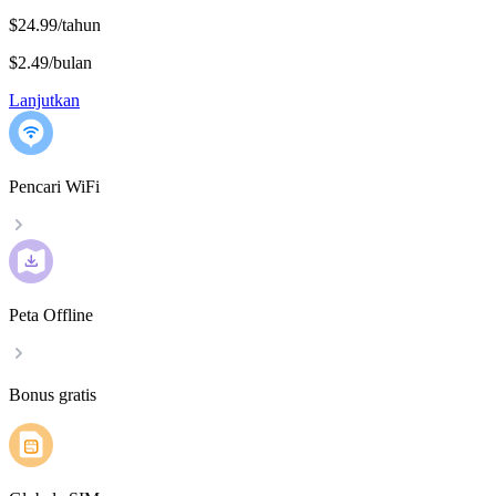
$24.99/tahun
$2.49
/
bulan
Lanjutkan
Pencari WiFi
Peta Offline
Bonus gratis