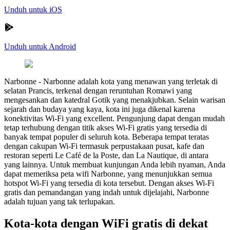
Unduh untuk iOS
Unduh untuk Android
Narbonne
-
Narbonne adalah kota yang menawan yang terletak di
selatan Prancis, terkenal dengan reruntuhan Romawi yang
mengesankan dan katedral Gotik yang menakjubkan. Selain warisan
sejarah dan budaya yang kaya, kota ini juga dikenal karena
konektivitas Wi-Fi yang excellent. Pengunjung dapat dengan mudah
tetap terhubung dengan titik akses Wi-Fi gratis yang tersedia di
banyak tempat populer di seluruh kota. Beberapa tempat teratas
dengan cakupan Wi-Fi termasuk perpustakaan pusat, kafe dan
restoran seperti Le Café de la Poste, dan La Nautique, di antara
yang lainnya. Untuk membuat kunjungan Anda lebih nyaman, Anda
dapat memeriksa peta wifi Narbonne, yang menunjukkan semua
hotspot Wi-Fi yang tersedia di kota tersebut. Dengan akses Wi-Fi
gratis dan pemandangan yang indah untuk dijelajahi, Narbonne
adalah tujuan yang tak terlupakan.
Kota-kota dengan WiFi gratis di dekat