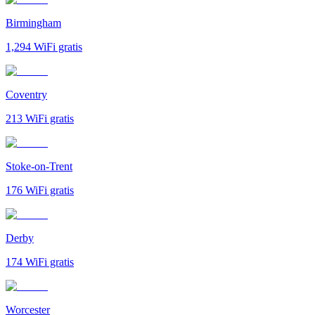
Birmingham
1,294
WiFi gratis
Coventry
213
WiFi gratis
Stoke-on-Trent
176
WiFi gratis
Derby
174
WiFi gratis
Worcester