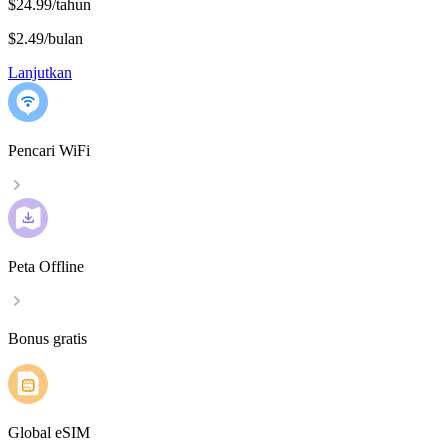
$24.99/tahun
$2.49
/
bulan
Lanjutkan
Pencari WiFi
Peta Offline
Bonus gratis
Global eSIM