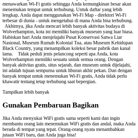
menawarkan Wi-Fi gratis sehingga Anda kemungkinan besar akan
menemukan tempat untuk terhubung. Untuk daftar yang lebih
lengkap, Anda dapat menggunakan Wi-Fi Map - direktori Wi-Fi
terbesar di dunia - untuk mengetahui di mana Anda bisa terhubung.
Akhirnya, jika Anda mencari lebih banyak aktivitas budaya di
Wolverhampton, kota ini memiliki banyak museum yang luar biasa.
Habiskan hari Anda menjelajahi Pusat Konservasi Satwa Liar
Nasional, Museum Rumah Kolonial Tua, atau Museum Kehidupan
Black Country, yang menampilkan koleksi besar pabrik dan kanal
lama. Tidak peduli jenis pelancong seperti apa Anda, kota
Wolverhampton memiliki sesuatu untuk semua orang. Dengan
banyak aktivitas gratis, situs sejarah, dan museum untuk dijelajahi,
ini adalah tujuan sempurna untuk liburan akhir pekan. Dan dengan
banyak tempat untuk menemukan Wi-Fi gratis, Anda tidak perlu
khawatir tentang tetap terhubung saat bepergian.
Tampilkan lebih banyak
Gunakan Pembaruan Bagikan
Jika Anda menyukai WiFi gratis sama seperti kami dan ingin
membantu orang lain menemukan WiFi gratis dan andal, maka Anda
berada di tempat yang tepat. Orang-orang nyata menambahkan
jutaan WiFi baru, dan Anda juga bisa!