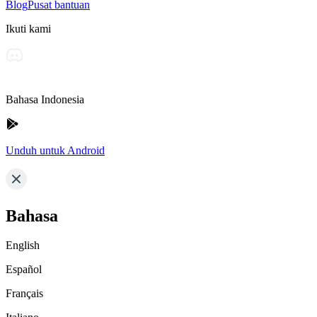
Blog
Pusat bantuan
Ikuti kami
Bahasa Indonesia
Unduh untuk Android
Bahasa
English
Español
Français