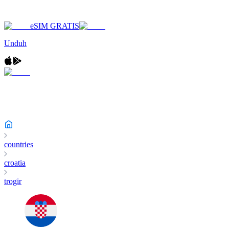
eSIM GRATIS
Unduh
countries
croatia
trogir