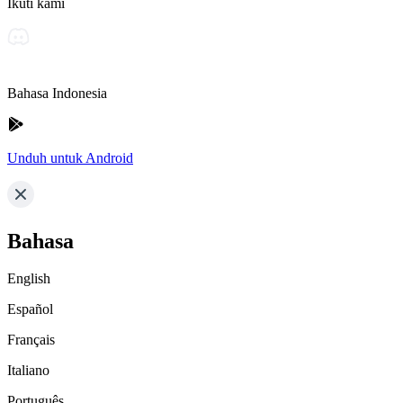
Ikuti kami
Bahasa Indonesia
Unduh untuk Android
Bahasa
English
Español
Français
Italiano
Português