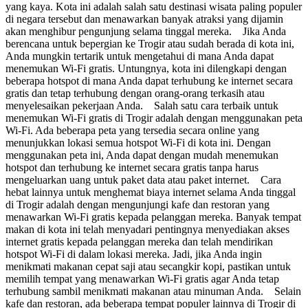
yang kaya. Kota ini adalah salah satu destinasi wisata paling populer
di negara tersebut dan menawarkan banyak atraksi yang dijamin
akan menghibur pengunjung selama tinggal mereka. Jika Anda
berencana untuk bepergian ke Trogir atau sudah berada di kota ini,
Anda mungkin tertarik untuk mengetahui di mana Anda dapat
menemukan Wi-Fi gratis. Untungnya, kota ini dilengkapi dengan
beberapa hotspot di mana Anda dapat terhubung ke internet secara
gratis dan tetap terhubung dengan orang-orang terkasih atau
menyelesaikan pekerjaan Anda. Salah satu cara terbaik untuk
menemukan Wi-Fi gratis di Trogir adalah dengan menggunakan peta
Wi-Fi. Ada beberapa peta yang tersedia secara online yang
menunjukkan lokasi semua hotspot Wi-Fi di kota ini. Dengan
menggunakan peta ini, Anda dapat dengan mudah menemukan
hotspot dan terhubung ke internet secara gratis tanpa harus
mengeluarkan uang untuk paket data atau paket internet. Cara
hebat lainnya untuk menghemat biaya internet selama Anda tinggal
di Trogir adalah dengan mengunjungi kafe dan restoran yang
menawarkan Wi-Fi gratis kepada pelanggan mereka. Banyak tempat
makan di kota ini telah menyadari pentingnya menyediakan akses
internet gratis kepada pelanggan mereka dan telah mendirikan
hotspot Wi-Fi di dalam lokasi mereka. Jadi, jika Anda ingin
menikmati makanan cepat saji atau secangkir kopi, pastikan untuk
memilih tempat yang menawarkan Wi-Fi gratis agar Anda tetap
terhubung sambil menikmati makanan atau minuman Anda. Selain
kafe dan restoran, ada beberapa tempat populer lainnya di Trogir di