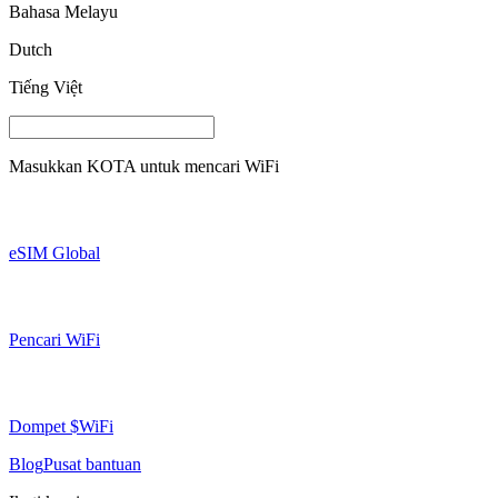
Bahasa Melayu
Dutch
Tiếng Việt
Masukkan
KOTA
untuk mencari WiFi
eSIM Global
Pencari WiFi
Dompet $WiFi
Blog
Pusat bantuan