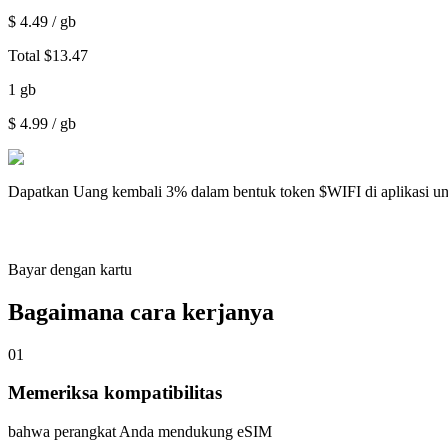
$
4.49
/ gb
Total
$
13.47
1
gb
$
4.99
/ gb
Dapatkan
Uang kembali 3%
dalam bentuk token $WIFI di aplikasi u
Bayar dengan kartu
Bagaimana cara kerjanya
01
Memeriksa kompatibilitas
bahwa perangkat Anda mendukung eSIM