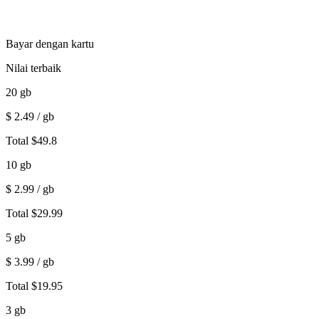
Bayar dengan kartu
Nilai terbaik
20
gb
$
2.49
/ gb
Total
$
49.8
10
gb
$
2.99
/ gb
Total
$
29.99
5
gb
$
3.99
/ gb
Total
$
19.95
3
gb