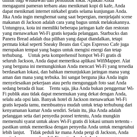
dilihat bagi wisatawan dan penduduk lokal. Apakah Anda
mengagumi pameran terbaru atau menikmati kopi di kafe, Anda
dapat menikmati internet nirkabel gratis selama kunjungan Anda.
Jika Anda ingin menghemat uang saat bepergian, menjelajahi scene
makanan di Jackson adalah cara yang bagus untuk melakukannya.
Untungnya, kota ini memiliki beberapa jaringan kafe dan restoran
yang menawarkan Wi-Fi gratis kepada pelanggan. Starbucks dan
Panera Bread adalah dua pilihan yang dapat diandalkan, tetapi
permata lokal seperti Sneaky Beans dan Cups Espresso Cafe juga
merupakan tempat yang bagus untuk mengisi energi dan tetap
terhubung. Untuk peta komprehensif hotspot Wi-Fi gratis di
seluruh Jackson, Anda dapat memeriksa aplikasi WifiMapper. Alat
yang berguna ini memungkinkan Anda mencari Wi-Fi yang tersedia
berdasarkan lokasi, dan bahkan menunjukkan jaringan mana yang
aman dan mana yang terbuka. Ini sangat berguna jika Anda ingin
menyelesaikan pekerjaan atau perlu mengunggah foto saat Anda
sedang berada di luar. Tentu saja, jika Anda bukan penggemar Wi-
Fi publik atau tidak dapat menemukan yang dekat dengan Anda,
selalu ada opsi lain. Banyak hotel di Jackson menawarkan Wi-Fi
gratis kepada tamu, membuatnya mudah untuk tetap terhubung dari
kenyamanan kamar Anda sendiri. Selain itu, jika Anda adalah
pelanggan setia dari penyedia ponsel tertentu, Anda mungkin
memenuhi syarat untuk akses Wi-Fi gratis di lokasi umum tertentu -
pastikan untuk memeriksa dengan penyedia Anda untuk mengetahui
lebih lanjut. Tidak peduli ke mana Anda pergi di Jackson, Anda