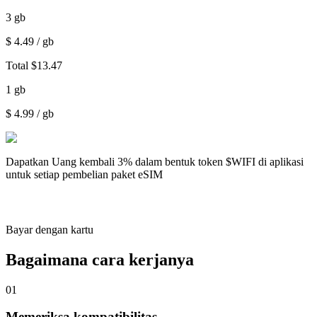
3
gb
$
4.49
/ gb
Total
$
13.47
1
gb
$
4.99
/ gb
Dapatkan
Uang kembali 3%
dalam bentuk token $WIFI di aplikasi
untuk setiap pembelian paket eSIM
Bayar dengan kartu
Bagaimana cara kerjanya
01
Memeriksa kompatibilitas